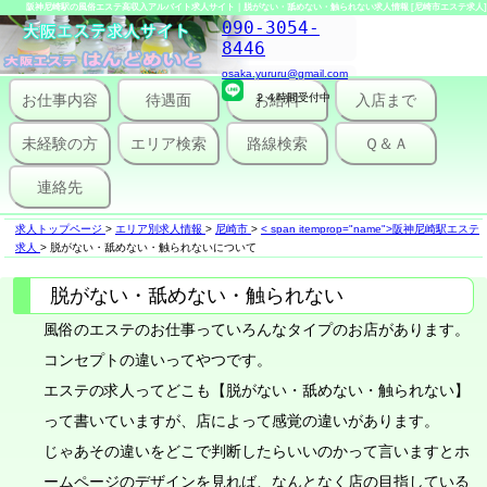
阪神尼崎駅の風俗エステ高収入アルバイト求人サイト｜脱がない・舐めない・触られない求人情報 [尼崎市エステ求人]
090-3054-
8446
osaka.yururu@gmail.com
お仕事内容
待遇面
２４時間受付中
お給料
入店まで
未経験の方
エリア検索
路線検索
Ｑ＆Ａ
連絡先
求人トップページ
>
エリア別求人情報
>
尼崎市
>
< span itemprop="name">阪神尼崎駅エステ
求人
>
脱がない・舐めない・触られないについて
脱がない・舐めない・触られない
風俗のエステのお仕事っていろんなタイプのお店があります。
コンセプトの違いってやつです。
エステの求人ってどこも【脱がない・舐めない・触られない】
って書いていますが、店によって感覚の違いがあります。
じゃあその違いをどこで判断したらいいのかって言いますとホ
ームページのデザインを見れば、なんとなく店の目指している