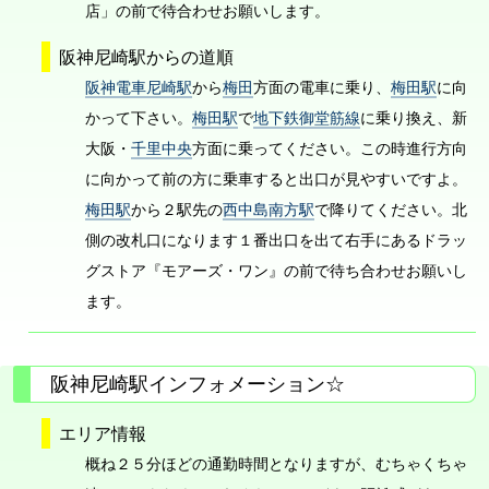
店」の前で待合わせお願いします。
阪神尼崎駅からの道順
阪神電車尼崎駅
から
梅田
方面の電車に乗り、
梅田駅
に向
かって下さい。
梅田駅
で
地下鉄御堂筋線
に乗り換え、新
大阪・
千里中央
方面に乗ってください。この時進行方向
に向かって前の方に乗車すると出口が見やすいですよ。
梅田駅
から２駅先の
西中島南方駅
で降りてください。北
側の改札口になります１番出口を出て右手にあるドラッ
グストア『モアーズ・ワン』の前で待ち合わせお願いし
ます。
阪神尼崎駅インフォメーション☆
エリア情報
概ね２５分ほどの通勤時間となりますが、むちゃくちゃ