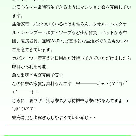
ご安心を～～常時宿泊できるようにマンション寮を完備してい
ます。
生活家電一式がついているのはもちろん、タオル・バスタオ
ル・シャンプー・ボディソープなど生活雑貨、ベットから布
団、暖房器具、無料Wi-Fiなど基本的な生活ができるものすべ
て用意できています。
カバン一つ、着替えと日用品だけ持ってきていただけましたら
即日から利用可能。
急な出稼ぎも寮完備で安心
なのに寮の家賃は無料なんです ｷﾀ━━━━｡ﾟ+.ヽ(´∀｀*)ﾉ ﾟ
+.ﾟ━━━！！
さらに、裏ワザ！実は寮の人は待機中は寮に帰るんですよ (
´艸｀)ﾑﾌﾟﾌﾟ!
寮完備だと出稼ぎもしやすくていい感じ～～