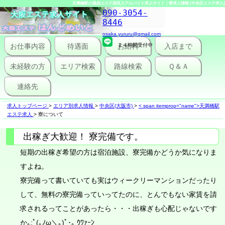
天満橋駅の風俗エステ高収入アルバイト求人サイト｜寮求人情報 [中央区エステ求人]
090-3054-
8446
osaka.yururu@gmail.com
お仕事内容
待遇面
２４時間受付中
お給料
入店まで
未経験の方
エリア検索
路線検索
Ｑ＆Ａ
連絡先
求人トップページ
>
エリア別求人情報
>
中央区(大阪市)
>
< span itemprop="name">天満橋駅
エステ求人
>
寮について
出稼ぎ大歓迎！ 寮完備です。
短期の出稼ぎ希望の方は宿泊施設、寮完備かどうか気になりま
すよね。
寮完備って書いていても実はウィークリーマンションだったり
して、無料の寮完備っていってたのに、とんでもない家賃を請
求されるってことがあったら・・・出稼ぎも心配じゃないです
か｡:ﾟ(｡ﾉω＼｡)ﾟ･｡ ｳﾜｧｰﾝ