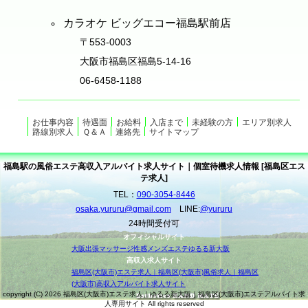
カラオケ ビッグエコー福島駅前店
〒553-0003
大阪市福島区福島5-14-16
06-6458-1188
お仕事内容
待遇面
お給料
入店まで
未経験の方
エリア別求人
路線別求人
Ｑ＆Ａ
連絡先
サイトマップ
福島駅の風俗エステ高収入アルバイト求人サイト｜個室待機求人情報 [福島区エス
テ求人]
TEL：
090-3054-8446
osaka.yururu@gmail.com
LINE:
@yururu
24時間受付可
オフィシャルサイト
大阪出張マッサージ性感メンズエステゆるる新大阪
高収入求人サイト
福島区(大阪市)エステ求人｜福島区(大阪市)風俗求人｜福島区
(大阪市)高収入アルバイト求人サイト
copyright (C) 2026 福島区(大阪市)エステ求人｜ゆるる新大阪｜福島区(大阪市)エステアルバイト求
人専用サイト All rights reserved