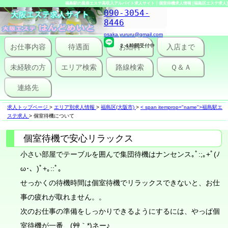
福島駅の風俗エステ高収入アルバイト求人サイト｜個室待機求人情報 [福島区エステ求人]
090-3054-
8446
osaka.yururu@gmail.com
お仕事内容
待遇面
２４時間受付中
お給料
入店まで
未経験の方
エリア検索
路線検索
Ｑ＆Ａ
連絡先
求人トップページ
>
エリア別求人情報
>
福島区(大阪市)
>
< span itemprop="name">福島駅エ
ステ求人
>
個室待機について
個室待機で安心リラックス
小さい部屋でテーブルを囲んで集団待機はナンセンス｡ﾟ:;｡+ﾟ(ﾉ
ω･、)ﾟ+｡::ﾟ｡
せっかくの待機時間は個室待機でリラックスできないと、お仕
事の疲れが取れません。。
次のお仕事の準備をしっかりできるようにするには、やっぱ個
室待機が一番 (艸｀*)ネー♪