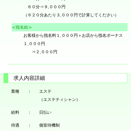
６０分⇒９,０００円
（※２０分あたり３,０００円で計算してください）
≪指名給≫
お客様から指名料１,０００円＋お店から指名ボーナス
１,０００円
⇒２,０００円
求人内容詳細
業種 ：
エステ
（エステティシャン）
給料 ：
日払い
待遇 ：
個室待機制