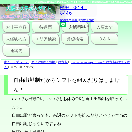
枚方市駅の風俗エステ高収入アルバイト求人サイト｜自由出勤求人情報 [枚方市エステ求人]
090-3054-
8446
osaka.yururu@gmail.com
お仕事内容
待遇面
２４時間受付中
お給料
入店まで
未経験の方
エリア検索
路線検索
Ｑ＆Ａ
連絡先
求人トップページ
>
エリア別求人情報
>
枚方市
>
< span itemprop="name">枚方市駅エステ求
人
>
自由出勤について
自由出勤制だからシフトを組んだりはしませ
ん！
いつでも出勤OK。いつでもお休みOKな自由出勤制を取ってい
ます。
自由出勤と言っても、来週のシフトを組んだりとかじゃ本当の
自由出勤じゃないですよね
当店の自由出勤は