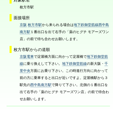
枚方市駅
面接場所
京阪
枚方市駅
から来られる場合は
地下鉄御堂筋線西中島
南方駅
１番出口を出て右手の「薬のヒグチ モアーズワン
店」の前で待ち合わせお願いします。
枚方市駅からの道順
京阪電車
で淀屋橋方面に向かって淀屋橋で
地下鉄御堂筋
線
に乗り換えして下さい。
地下鉄御堂筋線
の新大阪・
千
里中央
方面にお乗り下さい。この時進行方向に向かって
前の方に乗車すると出口が近いですよ。淀屋橋駅から３
駅先の
西中島南方駅
で降りて下さい。北側の１番出口を
出て右手の「薬のヒグチ モアーズワン店」の前で待合わ
せお願いします。