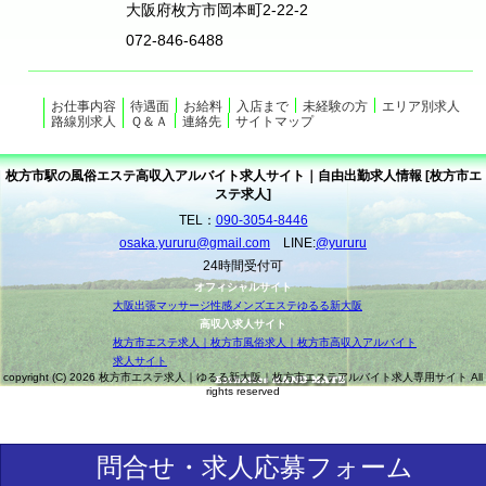
大阪府枚方市岡本町2-22-2
072-846-6488
お仕事内容
待遇面
お給料
入店まで
未経験の方
エリア別求人
路線別求人
Ｑ＆Ａ
連絡先
サイトマップ
枚方市駅の風俗エステ高収入アルバイト求人サイト｜自由出勤求人情報 [枚方市エ
ステ求人]
TEL：
090-3054-8446
osaka.yururu@gmail.com
LINE:
@yururu
24時間受付可
オフィシャルサイト
大阪出張マッサージ性感メンズエステゆるる新大阪
高収入求人サイト
枚方市エステ求人｜枚方市風俗求人｜枚方市高収入アルバイト
求人サイト
copyright (C) 2026 枚方市エステ求人｜ゆるる新大阪｜枚方市エステアルバイト求人専用サイト All
rights reserved
問合せ・求人応募フォーム