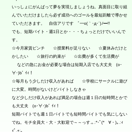
いっしょにがんばって夢を実現しましょうね。真面目に取り組
んでいただけましたら必ず成功へのゴールを最短距離で導かせ
ていただきます。 自信アリです ﾞ━o(｀･д･´)ﾉ━!!
でも、短期バイト・週1日とか・・・ちょっとだけでいいんで
す。
☆今月家賃ピンチ ☆授業料が足りない ☆夏休みだけと
かしたい ☆旅行の約束が ☆出費が多くて生活費が
などの急にお金が必要な場合は短期入店でも大丈夫 (o･
∀･)bﾞ ｲｨ！
☆毎月もう少しだけ収入があれば ☆学校にサークルに遊び
に大変。時間がないけどバイトしなきゃ
など少しだけ収入があれば満足の場合は週１日の短時間とかで
も大丈夫 (o･∀･)bﾞ ｲｨ！
短期バイトでも週１日バイトでも短時間バイトでも気にしない
でね。モチ全員大・大・大歓迎で～～っす.｡.:*･ﾟ(*ゝ∀・)｡.:ｨ
ｨﾟ.+:｡