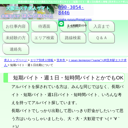
JR茨木駅の風俗エステ高収入アルバイト求人サイト｜短期バイト・週１日出勤求人情報 [茨木市エステ求人]
090-3054-
8446
osaka.yururu@gmail.com
お仕事内容
待遇面
２４時間受付中
お給料
入店まで
未経験の方
エリア検索
路線検索
Ｑ＆Ａ
連絡先
求人トップページ
>
エリア別求人情報
>
茨木市
>
< span itemprop="name">JR茨木駅エステ求
人
>
短期バイト・週１日出勤について
短期バイト・週１日・短時間バイトとかでもOK
アルバイトを探されている方は、みんな同じではなく、長期バ
イト・短期バイト・週1日バイト・短時間バイト、いろんな考
えを持ってアルバイト探しています。
長期バイトでしっかり出勤して思いっきり貯金がしたいって思
う方はいらっしゃいましたら、大・大・大歓迎ですヽ(〃´∀｀
〃)ﾉ