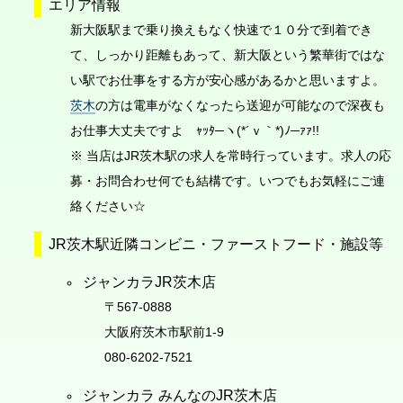
エリア情報
新大阪駅まで乗り換えもなく快速で１０分で到着でき
て、しっかり距離もあって、新大阪という繁華街ではな
い駅でお仕事をする方が安心感があるかと思いますよ。
茨木
の方は電車がなくなったら送迎が可能なので深夜も
お仕事大丈夫ですよ ｬｯﾀ─ヽ(*´ｖ｀*)ﾉ─ｧｧ!!
※ 当店はJR茨木駅の求人を常時行っています。求人の応
募・お問合わせ何でも結構です。いつでもお気軽にご連
絡ください☆
JR茨木駅近隣コンビニ・ファーストフード・施設等
ジャンカラJR茨木店
〒567-0888
大阪府茨木市駅前1-9
080-6202-7521
ジャンカラ みんなのJR茨木店