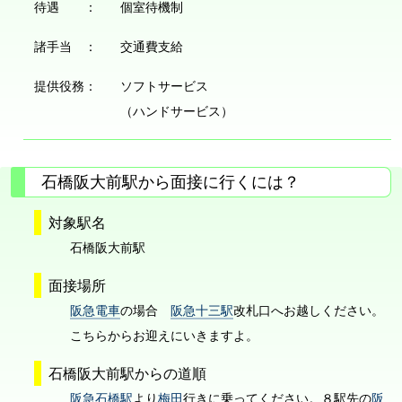
待遇 ：
個室待機制
諸手当 ：
交通費支給
提供役務：
ソフトサービス
（ハンドサービス）
石橋阪大前駅から面接に行くには？
対象駅名
石橋阪大前駅
面接場所
阪急電車
の場合
阪急十三駅
改札口へお越しください。
こちらからお迎えにいきますよ。
石橋阪大前駅からの道順
阪急石橋駅
より
梅田
行きに乗ってください。８駅先の
阪