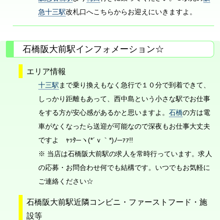
急十三駅
改札口へこちらからお迎えにいきますよ。
石橋阪大前駅インフォメーション☆
エリア情報
十三駅
まで乗り換えもなく急行で１０分で到着できて、
しっかり距離もあって、西中島という小さな駅でお仕事
をする方が安心感があるかと思いますよ。
石橋
の方は電
車がなくなったら送迎が可能なので深夜もお仕事大丈夫
ですよ ｬｯﾀ─ヽ(*´ｖ｀*)ﾉ─ｧｧ!!
※ 当店は石橋阪大前駅の求人を常時行っています。求人
の応募・お問合わせ何でも結構です。いつでもお気軽に
ご連絡ください☆
石橋阪大前駅近隣コンビニ・ファーストフード・施
設等