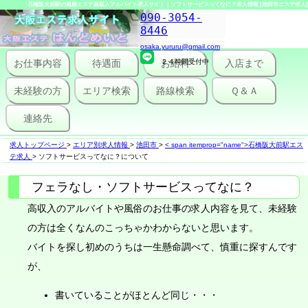
石橋阪大前駅の風俗エステ高収入アルバイト求人サイト｜ソフトサービスってなに？求人情報 [池田市エステ求人]
090-3054-
8446
osaka.yururu@gmail.com
お仕事内容
待遇面
２４時間受付中
お給料
入店まで
未経験の方
エリア検索
路線検索
Ｑ＆Ａ
連絡先
求人トップページ
>
エリア別求人情報
>
池田市
>
< span itemprop="name">石橋阪大前駅エス
テ求人
>
ソフトサービスってなに？について
フェラなし・ソフトサービスってなに？
高収入のアルバイトや風俗のお仕事の求人内容を見て、未経験
の方は全くなんのこっちゃかわからないと思います。
バイトを探し初めのうちは一生懸命調べて、慎重に探すんです
が、
書いていることがほとんど同じ・・・