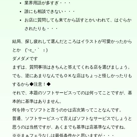
業界用語が多すぎ・・・
誰にも相談できない・・・
お店に質問しても来てから話すとかいわれて、はぐらか
されたりも・・・
結局、探し疲れして選んだところはイラストが可愛かったから
とか ('･c_･｀ ；)
ダメダメです
まずは、質問事項はきちんと答えてくれる店を選びましょう。
でも、逆にあまりなんでもＯＫな店はちょっと怪しかったりも
するから◆注意！◆
それで、本題のソフトサービスってのは何ってことですが、基
本的に基準はありません。
何を持ってソフトと言うのかは店次第ってことなんです。
普通、ソフトサービスって言えばソフトなサービスでしょうと
思うのは当然ですが、あくまでも基準は店基準なんですね。
※※まぁフェラなしは最低条件かと思いますが・・・