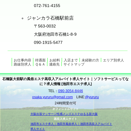
072-761-4155
ジャンカラ石橋駅前店
〒563-0032
大阪府池田市石橋1-8-9
090-1915-5477
お仕事内容
待遇面
お給料
入店まで
未経験の方
エリア別求人
路線別求人
Ｑ＆Ａ
連絡先
サイトマップ
石橋阪大前駅の風俗エステ高収入アルバイト求人サイト｜ソフトサービスってな
に？求人情報 [池田市エステ求人]
TEL：
090-3054-8446
osaka.yururu@gmail.com
LINE:
@yururu
24時間受付可
オフィシャルサイト
大阪出張マッサージ性感メンズエステゆるる新大阪
高収入求人サイト
池田市エステ求人｜池田市風俗求人｜池田市高収入アルバイト
求人サイト