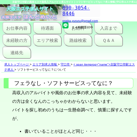
京阪守口市駅の風俗エステ高収入アルバイト求人サイト｜ソフトサービスってなに？求人情報 [守口市エステ求人]
090-3054-
8446
osaka.yururu@gmail.com
お仕事内容
待遇面
２４時間受付中
お給料
入店まで
未経験の方
エリア検索
路線検索
Ｑ＆Ａ
連絡先
求人トップページ
>
エリア別求人情報
>
守口市
>
< span itemprop="name">京阪守口市駅エス
テ求人
>
ソフトサービスってなに？について
フェラなし・ソフトサービスってなに？
高収入のアルバイトや風俗のお仕事の求人内容を見て、未経験
の方は全くなんのこっちゃかわからないと思います。
バイトを探し初めのうちは一生懸命調べて、慎重に探すんです
が、
書いていることがほとんど同じ・・・