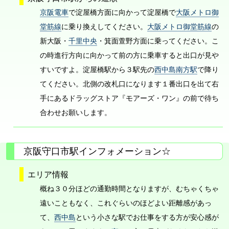
京阪電車
で淀屋橋方面に向かって淀屋橋で
大阪メトロ御
堂筋線
に乗り換えしてください。
大阪メトロ御堂筋線
の
新大阪・
千里中央
・箕面萱野方面に乗ってください。こ
の時進行方向に向かって前の方に乗車すると出口が見や
すいですよ。淀屋橋駅から３駅先の
西中島南方駅
で降り
てください。北側の改札口になります１番出口を出て右
手にあるドラッグストア『モアーズ・ワン』の前で待ち
合わせお願いします。
京阪守口市駅インフォメーション☆
エリア情報
概ね３０分ほどの通勤時間となりますが、むちゃくちゃ
遠いこともなく、これぐらいのほどよい距離感があっ
て、
西中島
という小さな駅でお仕事をする方が安心感が