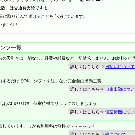
大阪」は交通費支給ですよ。
事に取り組んで頂けることを心がけています。
bﾞ ｲｨ！
ンツ一覧
らの天引きは一切なし。経費や雑費など一切請求しません。お給料の全
詳しくはこちら⇒
日払いについて
力するだけでOK。シフトを組まない完全自由出勤主義
詳しくはこちら⇒
自由出勤につい
´)ﾉｺﾞﾙｧｧｧｧｧ!! 個室待機でリラックスしましょう
詳しくはこちら⇒
個室待機につい
意しています。しかも利用料は無料で～～～～っす
詳しくはこちら⇒
寮について