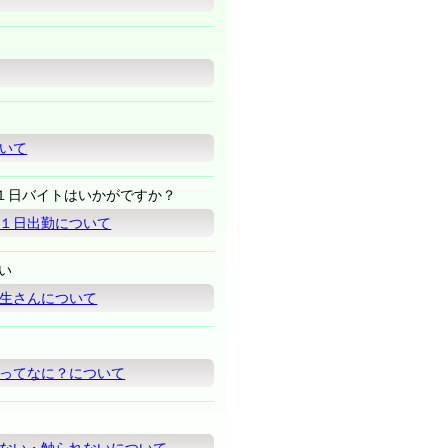
いて
１日バイトはいかがですか？
１日出勤について
い
生さんについて
ってなに？について
ない・触られないについて