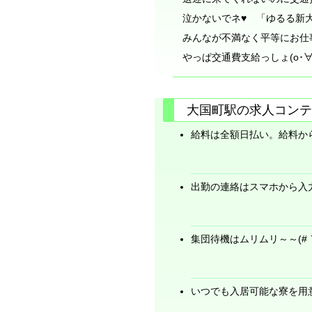
泣かないでネ♥ 「ゆるる新
みんなが不満なく平等にお仕
やっぱ交通費支給っしょ(o･∀･)
大国町駅の求人コンテ
給料は全額日払い。給料か
出勤の連絡はスマホから入
集団待機はムリムリ～～(#｀Д
いつでも入居可能な寮を用