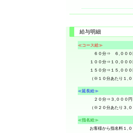
給与明細
≪コース給≫
６０分⇒ ６,００
１００分⇒１０,００
１５０分⇒１５,００
（※１０分あたり１,
≪延長給≫
２０分⇒３,０００円
（※２０分あたり３,
≪指名給≫
お客様から指名料１,０