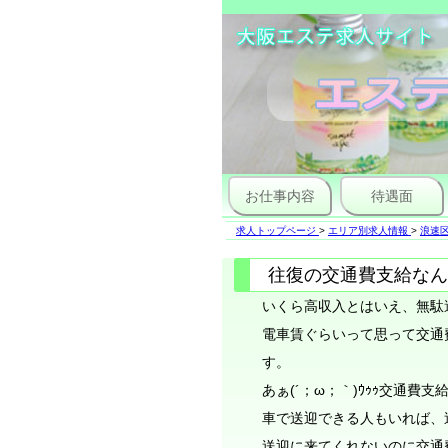
お仕事内容
待遇面
求人トップページ
>
エリア別求人情報
>
浪速区
往復の交通費支給なん
いくら高収入とはいえ、無駄遣
電車賃ぐらいって思って交通
す。
あぁ(´；ω；｀)ｳｩｩ交通費支
車で送迎できる人もいれば、
送迎に来てくれないのに交通費も出さ