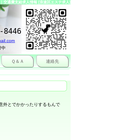
交通費支給求人情報 [浪速区エステ求人]
-8446
ail.com
付中
Ｑ＆Ａ
連絡先
意外とでかかったりするもんで