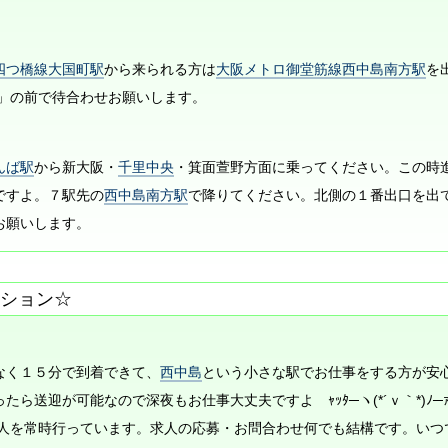
四つ橋線大国町駅
から来られる方は
大阪メトロ御堂筋線西中島南方駅
を
店」の前で待合わせお願いします。
んば駅
から新大阪・
千里中央
・箕面萱野方面に乗ってください。この時
ですよ。７駅先の
西中島南方駅
で降りてください。北側の１番出口を出
お願いします。
ション☆
なく１５分で到着できて、
西中島
という小さな駅でお仕事をする方が安
ら送迎が可能なので深夜もお仕事大丈夫ですよ ｬｯﾀ─ヽ(*´ｖ｀*)ﾉ─ｧｧ
求人を常時行っています。求人の応募・お問合わせ何でも結構です。いつ