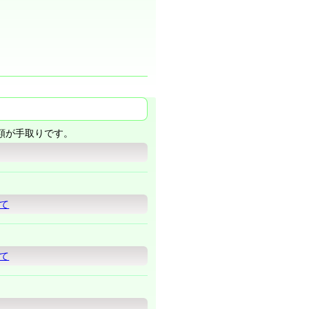
額が手取りです。
て
て