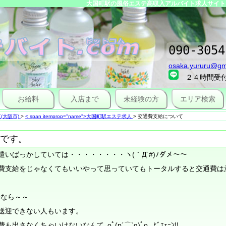
大国町駅の風俗エステ高収入アルバイト求人サイト｜
090-3054
osaka.yururu@gm
２４時間受
お給料
入店まで
未経験の方
エリア検索
(大阪市)
>
< span itemprop="name">大国町駅エステ求人
>
交通費支給について
です。
いばっかしていては・・・・・・・・ヽ(｀Д´#)ﾉダメ～～
費支給をじゃなくてもいいやって思っていてもトータルすると交通費は
給なら～～
送迎できない人もいます。
なくちゃいけないなんて｡oﾟ(p´⌒`q)ﾟo｡ ﾋﾞｴｪｰﾝ!!