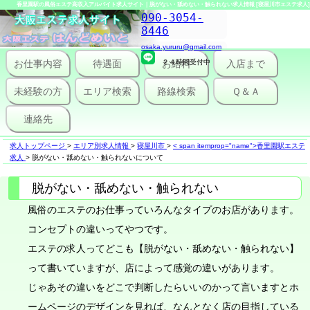
香里園駅の風俗エステ高収入アルバイト求人サイト｜脱がない・舐めない・触られない求人情報 [寝屋川市エステ求人]
090-3054-
8446
osaka.yururu@gmail.com
お仕事内容
待遇面
２４時間受付中
お給料
入店まで
未経験の方
エリア検索
路線検索
Ｑ＆Ａ
連絡先
求人トップページ
>
エリア別求人情報
>
寝屋川市
>
< span itemprop="name">香里園駅エステ
求人
>
脱がない・舐めない・触られないについて
脱がない・舐めない・触られない
風俗のエステのお仕事っていろんなタイプのお店があります。
コンセプトの違いってやつです。
エステの求人ってどこも【脱がない・舐めない・触られない】
って書いていますが、店によって感覚の違いがあります。
じゃあその違いをどこで判断したらいいのかって言いますとホ
ームページのデザインを見れば、なんとなく店の目指している