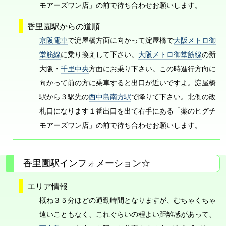
モアーズワン店」の前で待ち合わせお願いします。
香里園駅からの道順
京阪電車
で淀屋橋方面に向かって淀屋橋で
大阪メトロ御
堂筋線
に乗り換えして下さい。
大阪メトロ御堂筋線
の新
大阪・
千里中央
方面にお乗り下さい。この時進行方向に
向かって前の方に乗車すると出口が近いですよ。淀屋橋
駅から３駅先の
西中島南方駅
で降りて下さい。北側の改
札口になります１番出口を出て右手にある「薬のヒグチ
モアーズワン店」の前で待ち合わせお願いします。
香里園駅インフォメーション☆
エリア情報
概ね３５分ほどの通勤時間となりますが、むちゃくちゃ
遠いこともなく、これぐらいの程よい距離感があって、