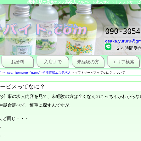
摂津市駅の風俗エステ高収入アルバイト求人サイト｜ソフトサービス
090-3054
osaka.yururu@gm
２４時間受
お給料
入店まで
未経験の方
エリア検索
市
>
< span itemprop="name">摂津市駅エステ求人
>
ソフトサービスってなに？について
ービスってなに？
お仕事の求人内容を見て、未経験の方は全くなんのこっちゃかわからな
生懸命調べて、慎重に探すんですが、
んど同じ・・・
・
・・