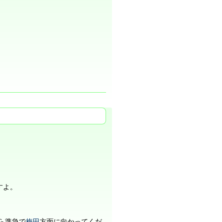
すよ。
ら準急で
梅田
方面に向かってくだ