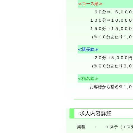
≪コース給≫
６０分⇒ ６,００
１００分⇒１０,００
１５０分⇒１５,００
（※１０分あたり１,
≪延長給≫
２０分⇒３,０００円
（※２０分あたり３,
≪指名給≫
お客様から指名料１,０
求人内容詳細
業種 ：
エステ（エス