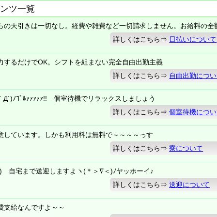
ンツ一覧
らの天引きは一切なし。経費や雑費など一切請求しません。お給料の全
詳しくはこちら⇒
日払いについて
力するだけでOK。シフトを組まない完全自由出勤主義
詳しくはこちら⇒
自由出勤につい
´)ﾉｺﾞﾙｧｧｧｧｧ!! 個室待機でリラックスしましょう
詳しくはこちら⇒
個室待機につい
意しています。しかも利用料は無料で～～～～っす
詳しくはこちら⇒
寮について
) 自宅まで送迎しますよヽ(＊＞∇＜)ﾉヤッホーイ♪
詳しくはこちら⇒
送迎について
費支給なんですよ～～