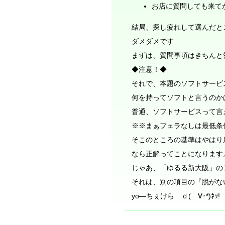
お店に質問しても来て
結局、探し疲れして選んだところ
ダメダメです
まずは、質問事項はきちんと
◆注意！◆
それで、本題のソフトサービ
何を持ってソフトと言うのか
普通、ソフトサービスって言
※※まぁフェラなしは最低条
そこのところの基準はやはり
なら正解ってことになります
じゃあ、「ゆるる新大阪」の
それは、別の項目の『脱がな
yo―ちぇけら ｄ(ゝ∀･*)ﾈｯ!