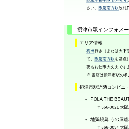
さい。
阪急南方駅
改札
摂津市駅インフォメー
エリア情報
梅田
行き（または天下
て、
阪急南方駅
を基点
夜もお仕事大丈夫ですよ ｬｯ
※ 当店は摂津市駅の
摂津市駅近隣コンビニ
POLA THE BE
〒566-0021 大
地鶏焼鳥 うの屋
〒566-0034 大