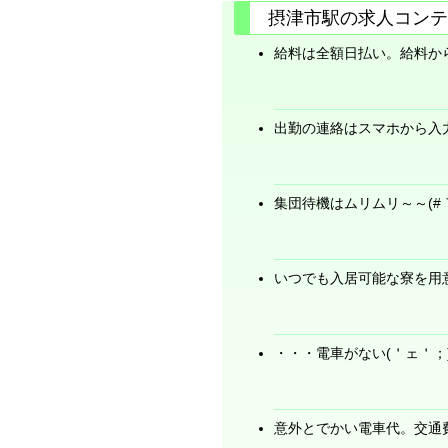
摂津市駅の求人コンテ
給料は全額日払い。給料か
出勤の連絡はスマホから入
集団待機はムリムリ～～(#｀Д
いつでも入居可能な寮を用
・・・電車がない(＇ェ＇；
意外とでかい電車代。交通