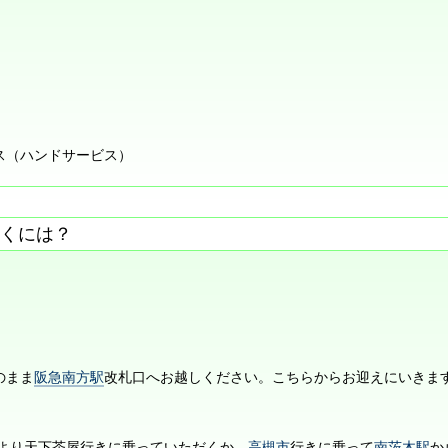
ス（ハンドサービス）
くには？
のまま
阪急南方駅
改札口へお越しください。こちらからお迎えにいきま
より天下茶屋行きに乗っていただくか、
高槻市
行きに乗って
南茨木駅
か