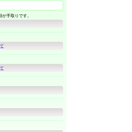
額が手取りです。
て
て