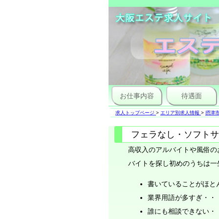
お仕事内容
待遇面
求人トップページ
>
エリア別求人情報
>
摂津
フェラなし・ソフトサ
高収入のアルバイトや風俗の
バイトを探し初めのうちは一
書いていることがほと
業界用語が多すぎ・・
誰にも相談できない・