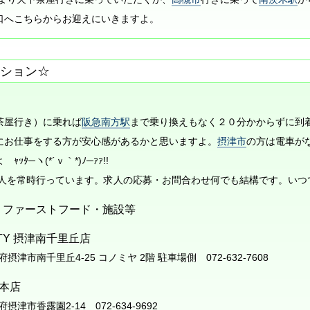
口へこちらからお迎えにいきますよ。
ション☆
茶屋行き）に乗れば
阪急南方駅
まで乗り換えもなく２０分かからずに到
にお仕事をする方が安心感があるかと思いますよ。
摂津市
の方は電車が
ﾀ─ヽ(*´ｖ｀*)ﾉ─ｧｧ!!
求人を常時行っています。求人の応募・お問合わせ何でも結構です。いつ
・ファーストフード・施設等
AUTY 摂津南千里丘店
阪府摂津市南千里丘4-25 コノミヤ 2階 駐車場側 072-632-7608
総本店
阪府摂津市香露園2-14 072-634-9692