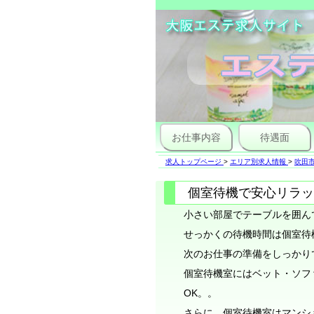
お仕事内容
待遇面
求人トップページ
>
エリア別求人情報
>
吹田
個室待機で安心リラッ
小さい部屋でテーブルを囲んで集団待
せっかくの待機時間は個室待
次のお仕事の準備をしっかりで
個室待機室にはベット・ソフ
OK。。
さらに、個室待機室はマンシ