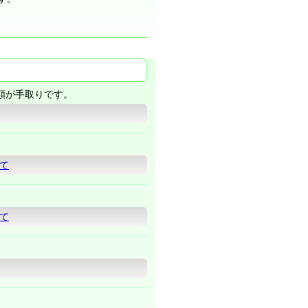
額が手取りです。
て
て