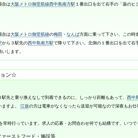
場合は
大阪メトロ御堂筋線西中島南方駅
１番出口を出て右手の「薬のヒ
場合は
大阪メトロ御堂筋線
の
梅田
・
なんば
方面に乗って下さい。この時
駅
から３駅先の
西中島南方駅
で降りて下さい。北側の１番出口を出て右
願いします。
ョン☆
３駅先と乗り換えなしで到着できるのに、しっかり距離もあって、
西中
いますよ。
江坂
の方は電車がなくなったら送迎が可能なので深夜もお仕事大丈
人を常時行っています。求人の応募・お問合わせ何でも結構です。いつで
ファーストフード・施設等