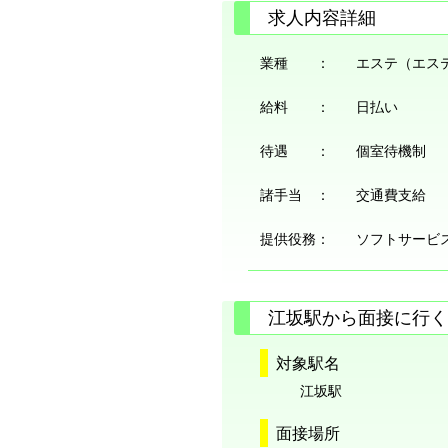
求人内容詳細
業種 ：
エステ（エス
給料 ：
日払い
待遇 ：
個室待機制
諸手当 ：
交通費支給
提供役務：
ソフトサービ
江坂駅から面接に行く
対象駅名
江坂駅
面接場所