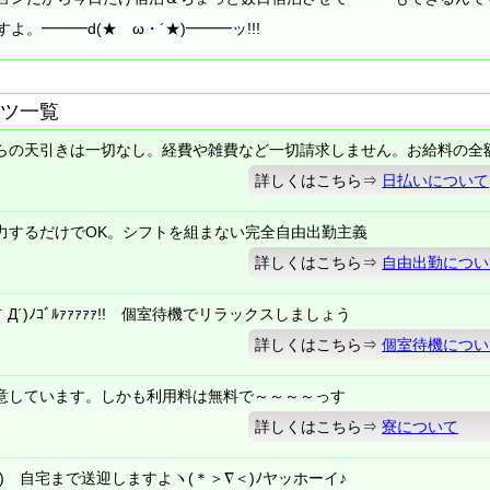
。━━━d(★ゝω・´★)━━━ッ!!!
ツ一覧
らの天引きは一切なし。経費や雑費など一切請求しません。お給料の全
詳しくはこちら⇒
日払いについて
力するだけでOK。シフトを組まない完全自由出勤主義
詳しくはこちら⇒
自由出勤につい
´)ﾉｺﾞﾙｧｧｧｧｧ!! 個室待機でリラックスしましょう
詳しくはこちら⇒
個室待機につい
意しています。しかも利用料は無料で～～～～っす
詳しくはこちら⇒
寮について
) 自宅まで送迎しますよヽ(＊＞∇＜)ﾉヤッホーイ♪