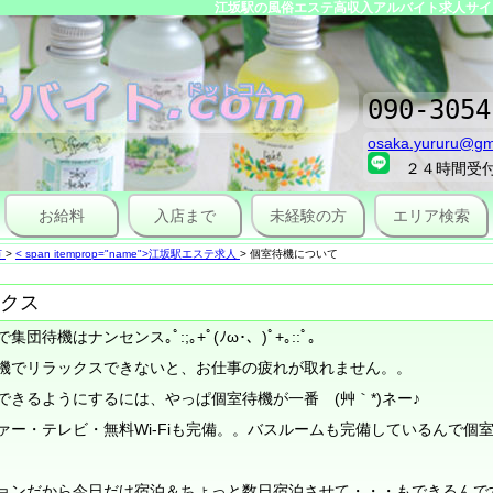
江坂駅の風俗エステ高収入アルバイト求人サイト
090-3054
osaka.yururu@gm
２４時間受
お給料
入店まで
未経験の方
エリア検索
市
>
< span itemprop="name">江坂駅エステ求人
>
個室待機について
クス
機はナンセンス｡ﾟ:;｡+ﾟ(ﾉω･、)ﾟ+｡::ﾟ｡
機でリラックスできないと、お仕事の疲れが取れません。。
きるようにするには、やっぱ個室待機が一番 (艸｀*)ネー♪
ァー・テレビ・無料Wi-Fiも完備。。バスルームも完備しているんで個
ョンだから今日だけ宿泊＆ちょっと数日宿泊させて・・・もできるんで