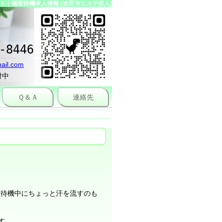
｜個室待機求人情報 [吹田市エステ求人]
-8446
ail.com
付中
Ｑ＆Ａ
連絡先
室待機中にちょっと汗を流すのも
す。