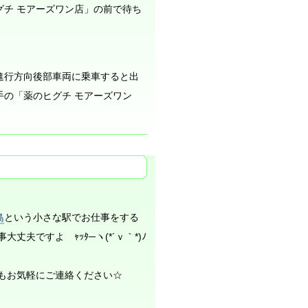
グチ モアーズワン店」の前で待ち
進行方向後部車両に乗車すると出
手の「薬のヒグチ モアーズワン
島
という小さな駅でお仕事をする
夫ですよ ｬｯﾀ─ヽ(*´ｖ｀*)ﾉ
もお気軽にご連絡ください☆