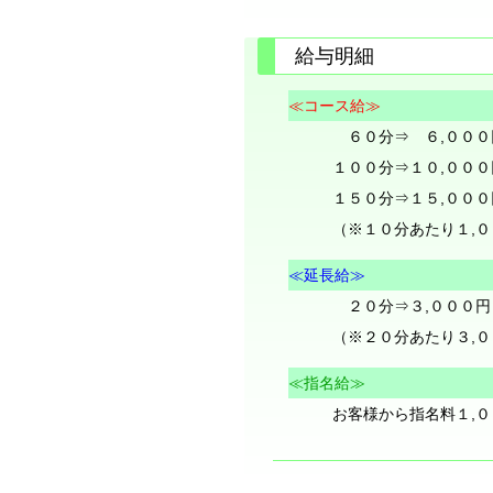
給与明細
≪コース給≫
６０分⇒ ６,００
１００分⇒１０,００
１５０分⇒１５,００
（※１０分あたり１,
≪延長給≫
２０分⇒３,０００円
（※２０分あたり３,
≪指名給≫
お客様から指名料１,０