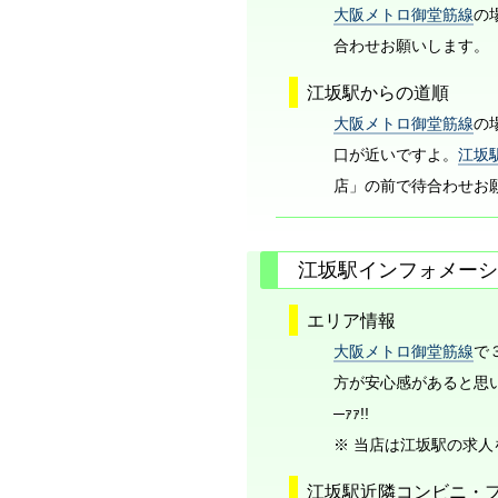
大阪メトロ御堂筋線
の
合わせお願いします。
江坂駅からの道順
大阪メトロ御堂筋線
の
口が近いですよ。
江坂
店」の前で待合わせお
江坂駅インフォメーシ
エリア情報
大阪メトロ御堂筋線
で
方が安心感があると思
─ｧｧ!!
※ 当店は江坂駅の求
江坂駅近隣コンビニ・