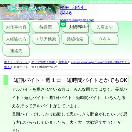
緑地公園駅の風俗エステ高収入アルバイト求人サイト｜短期バイト・週１日出勤求人情報 [豊中市エステ求人]
090-3054-
8446
osaka.yururu@gmail.com
お仕事内容
待遇面
２４時間受付中
お給料
入店まで
未経験の方
エリア検索
路線検索
Ｑ＆Ａ
連絡先
求人トップページ
>
エリア別求人情報
>
豊中市
>
< span itemprop="name">緑地公園駅エステ
求人
>
短期バイト・週１日出勤について
短期バイト・週１日・短時間バイトとかでもOK
アルバイトを探されている方は、みんな同じではなく、長期バ
イト・短期バイト・週1日バイト・短時間バイト、いろんな考
えを持ってアルバイト探しています。
長期バイトでしっかり出勤して思いっきり貯金がしたいって思
う方はいらっしゃいましたら、大・大・大歓迎ですヽ(〃´∀｀
〃)ﾉ