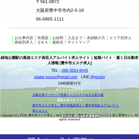
〒561-0872
大阪府豊中市寺内2-5-18
06-6865-1111
お仕事内容
待遇面
お給料
入店まで
未経験の方
エリア別求人
路線別求人
Ｑ＆Ａ
連絡先
サイトマップ
緑地公園駅の風俗エステ高収入アルバイト求人サイト｜短期バイト・週１日出勤求
人情報 [豊中市エステ求人]
TEL：
090-3054-8446
osaka.yururu@gmail.com
LINE:
@yururu
24時間受付可
オフィシャルサイト
大阪出張マッサージ性感メンズエステゆるる新大阪
高収入求人サイト
豊中市エステ求人｜豊中市風俗求人｜豊中市高収入アルバイト
求人サイト
copyright (C) 2026 豊中市エステ求人｜ゆるる新大阪｜豊中市エステアルバイト求人専用サイト All
rights reserved