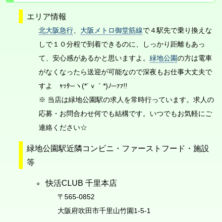
エリア情報
北大阪急行
、
大阪メトロ御堂筋線
で４駅先で乗り換えな
しで１０分程で到着できるのに、しっかり距離もあっ
て、安心感があるかと思いますよ。
緑地公園
の方は電車
がなくなったら送迎が可能なので深夜もお仕事大丈夫で
すよ ｬｯﾀ─ヽ(*´ｖ｀*)ﾉ─ｧｧ!!
※ 当店は緑地公園駅の求人を常時行っています。求人の
応募・お問合わせ何でも結構です。いつでもお気軽にご
連絡ください☆
緑地公園駅近隣コンビニ・ファーストフード・施設
等
快活CLUB 千里本店
〒565-0852
大阪府吹田市千里山竹園1-5-1