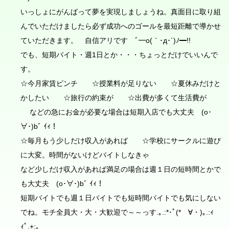
いっしょにがんばって夢を実現しましょうね。真面目に取り組
んでいただけましたら必ず成功へのゴールを最短距離で導かせ
ていただきます。 自信アリです ﾞ━o(｀･д･´)ﾉ━!!
でも、短期バイト・週1日とか・・・ちょっとだけでいいんで
す。
☆今月家賃ピンチ ☆授業料が足りない ☆夏休みだけと
かしたい ☆旅行の約束が ☆出費が多くて生活費が
などの急にお金が必要な場合は短期入店でも大丈夫 (o･
∀･)bﾞ ｲｨ！
☆毎月もう少しだけ収入があれば ☆学校にサークルに遊び
に大変。時間がないけどバイトしなきゃ
など少しだけ収入があれば満足の場合は週１日の短時間とかで
も大丈夫 (o･∀･)bﾞ ｲｨ！
短期バイトでも週１日バイトでも短時間バイトでも気にしない
でね。モチ全員大・大・大歓迎で～～っす.｡.:*･ﾟ(*ゝ∀・)｡.:ｨ
ｨﾟ.+:｡