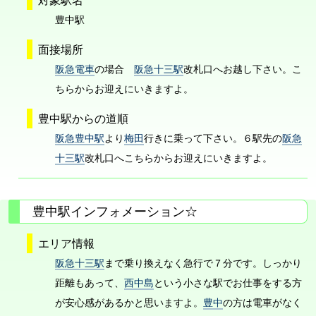
豊中駅
面接場所
阪急電車
の場合
阪急十三駅
改札口へお越し下さい。こ
ちらからお迎えにいきますよ。
豊中駅からの道順
阪急豊中駅
より
梅田
行きに乗って下さい。６駅先の
阪急
十三駅
改札口へこちらからお迎えにいきますよ。
豊中駅インフォメーション☆
エリア情報
阪急十三駅
まで乗り換えなく急行で７分です。しっかり
距離もあって、
西中島
という小さな駅でお仕事をする方
が安心感があるかと思いますよ。
豊中
の方は電車がなく