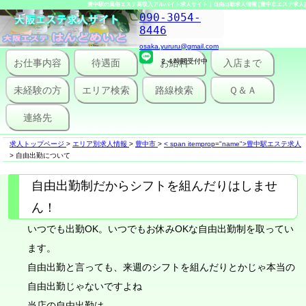
豊中駅の風俗エステ高収入アルバイト求人サイト｜自由出勤求人情報 [豊中市エステ求人]
090-3054-
8446
osaka.yururu@gmail.com
お仕事内容
待遇面
２４時間受付中
お給料
入店まで
未経験の方
エリア検索
路線検索
Ｑ＆Ａ
連絡先
求人トップページ
>
エリア別求人情報
>
豊中市
>
< span itemprop="name">豊中駅エステ求人
>
自由出勤について
自由出勤制だからシフトを組んだりはしませ
ん！
いつでも出勤OK。いつでもお休みOKな自由出勤制を取ってい
ます。
自由出勤と言っても、来週のシフトを組んだりとかじゃ本当の
自由出勤じゃないですよね
当店の自由出勤は