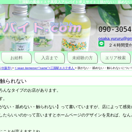
三国駅の風俗エステ高収入アルバイト求人サイト｜脱がない・舐めない・
090-3054
osaka.yururu@gm
２４時間受
お給料
入店まで
未経験の方
エリア検索
(大阪市)
>
< span itemprop="name">三国駅エステ求人
>
脱がない・舐めない・触られないについ
触られない
ろんなタイプのお店があります。
す。
がない・舐めない・触られない】って書いていますが、店によって感覚
したらいいのかって言いますとホームページのデザインを見れば、なん
じことが言えますよね。