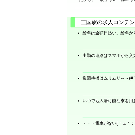
三国駅の求人コンテン
給料は全額日払い。給料か
出勤の連絡はスマホから入
集団待機はムリムリ～～(#｀Д
いつでも入居可能な寮を用
・・・電車がない(＇ェ＇；