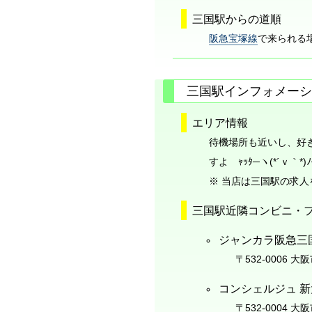
三国駅からの道順
阪急宝塚線
で来られる
三国駅インフォメーシ
エリア情報
待機場所も近いし、好
すよ ｬｯﾀ─ヽ(*´ｖ｀*)ﾉ─
※ 当店は三国駅の求
三国駅近隣コンビニ・
ジャンカラ阪急三
〒532-0006 大
コンシェルジュ 
〒532-0004 大