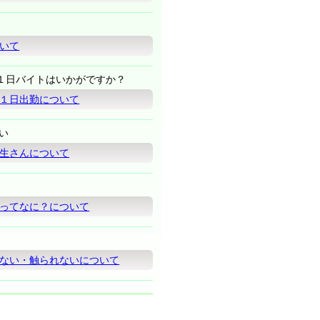
いて
１日バイトはいかがですか？
１日出勤について
い
生さんについて
ってなに？について
ない・触られないについて