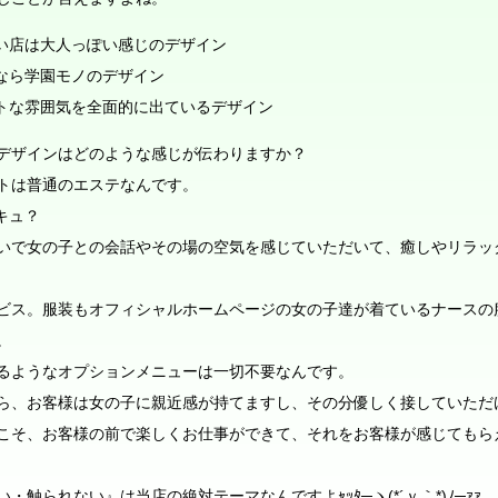
い店は大人っぽい感じのデザイン
なら学園モノのデザイン
トな雰囲気を全面的に出ているデザイン
デザインはどのような感じが伝わりますか？
トは普通のエステなんです。
キュ？
いで女の子との会話やその場の空気を感じていただいて、癒しやリラッ
ビス。服装もオフィシャルホームページの女の子達が着ているナースの
。
るようなオプションメニューは一切不要なんです。
ら、お客様は女の子に親近感が持てますし、その分優しく接していただ
こそ、お客様の前で楽しくお仕事ができて、それをお客様が感じてもら
触られない』は当店の絶対テーマなんですよｬｯﾀ─ヽ(*´ｖ｀*)ﾉ─ｧｧ