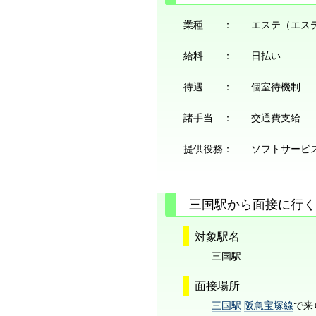
業種 ：
エステ（エス
給料 ：
日払い
待遇 ：
個室待機制
諸手当 ：
交通費支給
提供役務：
ソフトサービ
三国駅から面接に行く
対象駅名
三国駅
面接場所
三国駅
阪急宝塚線
で来