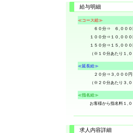
給与明細
≪コース給≫
６０分⇒ ６,００
１００分⇒１０,００
１５０分⇒１５,００
（※１０分あたり１,
≪延長給≫
２０分⇒３,０００円
（※２０分あたり３,
≪指名給≫
お客様から指名料１,０
求人内容詳細