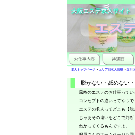
お仕事内容
待遇面
求人トップページ
>
エリア別求人情報
>
淀川区
脱がない・舐めない・
風俗のエステのお仕事ってい
コンセプトの違いってやつで
エステの求人ってどこも【脱
じゃあその違いをどこで判断
わかってくるもんですよ。
服屋さんのホームページも同