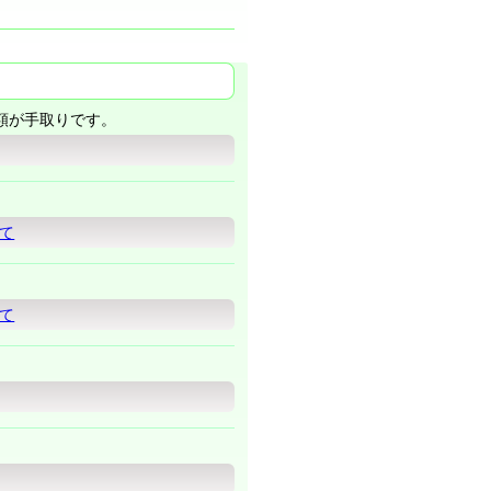
額が手取りです。
て
て