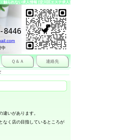
触られない求人情報 [淀川区エステ求人]
-8446
ail.com
付中
Ｑ＆Ａ
連絡先
て
の違いがあります。
となく店の目指しているところが