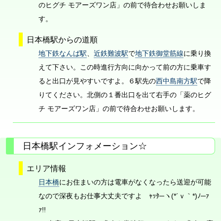
のヒグチ モアーズワン店」の前で待合わせお願いしま
す。
日本橋駅からの道順
地下鉄なんば駅
、
近鉄難波駅
で
地下鉄御堂筋線
に乗り換
えて下さい。この時進行方向に向かって前の方に乗車す
ると出口が見やすいですよ。６駅先の
西中島南方駅
で降
りてください。北側の１番出口を出て右手の「薬のヒグ
チ モアーズワン店」の前で待合わせお願いします。
日本橋駅インフォメーション☆
エリア情報
日本橋
にお住まいの方は電車がなくなったら送迎が可能
なので深夜もお仕事大丈夫ですよ ｬｯﾀ─ヽ(*´ｖ｀*)ﾉ─ｧ
ｧ!!