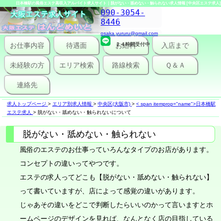
日本橋駅の風俗エステ高収入アルバイト求人サイト｜脱がない・舐めない・触られない求人情報 [中央区エステ求人]
090-3054-
8446
osaka.yururu@gmail.com
お仕事内容
待遇面
２４時間受付中
お給料
入店まで
未経験の方
エリア検索
路線検索
Ｑ＆Ａ
連絡先
求人トップページ
>
エリア別求人情報
>
中央区(大阪市)
>
< span itemprop="name">日本橋駅
エステ求人
>
脱がない・舐めない・触られないについて
脱がない・舐めない・触られない
風俗のエステのお仕事っていろんなタイプのお店があります。
コンセプトの違いってやつです。
エステの求人ってどこも【脱がない・舐めない・触られない】
って書いていますが、店によって感覚の違いがあります。
じゃあその違いをどこで判断したらいいのかって言いますとホ
ームページのデザインを見れば、なんとなく店の目指している