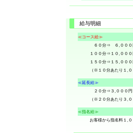
給与明細
≪コース給≫
６０分⇒ ６,００
１００分⇒１０,００
１５０分⇒１５,００
（※１０分あたり１,
≪延長給≫
２０分⇒３,０００円
（※２０分あたり３,
≪指名給≫
お客様から指名料１,０