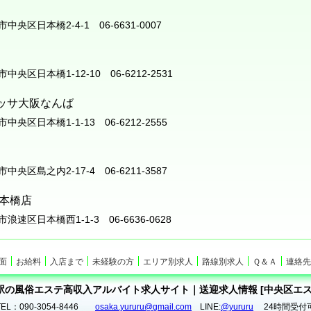
阪市中央区日本橋2-4-1 06-6631-0007
阪市中央区日本橋1-12-10 06-6212-2531
ッサ大阪なんば
阪市中央区日本橋1-1-13 06-6212-2555
阪市中央区島之内2-17-4 06-6211-3587
日本橋店
阪市浪速区日本橋西1-1-3 06-6636-0628
面
お給料
入店まで
未経験の方
エリア別求人
路線別求人
Ｑ＆Ａ
連絡先
駅の風俗エステ高収入アルバイト求人サイト｜送迎求人情報 [中央区エス
TEL：090-3054-8446
osaka.yururu@gmail.com
LINE:
@yururu
24時間受付