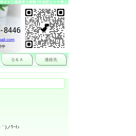
イト｜送迎求人情報 [中央区エステ求人]
-8446
ail.com
付中
Ｑ＆Ａ
連絡先
)ノﾜｰｲ♪