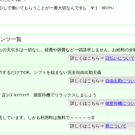
て働いてもらうことが一番大切なんです(｡ゝ∀･)ゞﾖﾛｼｸｩ♪
ンツ一覧
らの天引きは一切なし。経費や雑費など一切請求しません。お給料の全
詳しくはこちら⇒
日払いについて
力するだけでOK。シフトを組まない完全自由出勤主義
詳しくはこちら⇒
自由出勤につい
´)ﾉｺﾞﾙｧｧｧｧｧ!! 個室待機でリラックスしましょう
詳しくはこちら⇒
個室待機につい
意しています。しかも利用料は無料で～～～～っす
詳しくはこちら⇒
寮について