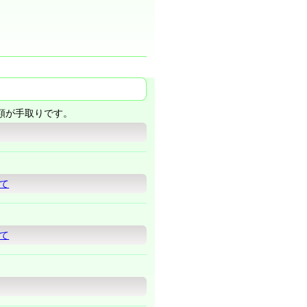
額が手取りです。
て
て