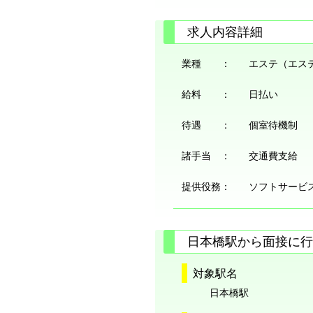
求人内容詳細
業種 ：
エステ（エス
給料 ：
日払い
待遇 ：
個室待機制
諸手当 ：
交通費支給
提供役務：
ソフトサービ
日本橋駅から面接に行
対象駅名
日本橋駅