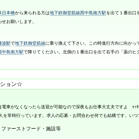
鉄日本橋
から来られる方は
地下鉄御堂筋線西中島南方駅
を出て１番出口
わせお願いします。
難波駅
で
地下鉄御堂筋線
に乗り換えて下さい。この時進行方向に向かっ
西中島南方駅
で降りてください。北側の１番出口を出て右手の「薬のヒグ
ション☆
電車がなくなったら送迎が可能なので深夜もお仕事大丈夫ですよ ｬｯﾀ─ヽ(*´
求人を常時行っています。求人の応募・お問合わせ何でも結構です。いつ
・ファーストフード・施設等