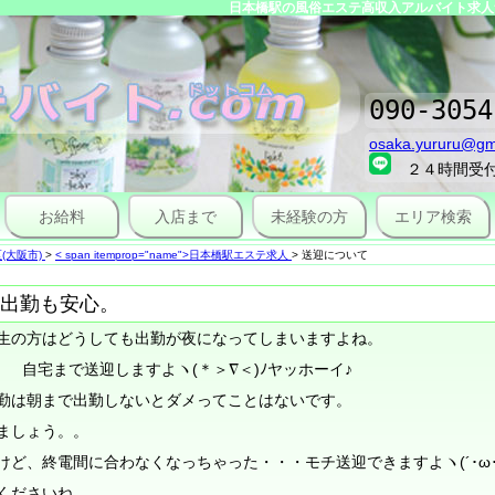
日本橋駅の風俗エステ高収入アルバイト求人サ
090-3054
osaka.yururu@gm
２４時間受
お給料
入店まで
未経験の方
エリア検索
(大阪市)
>
< span itemprop="name">日本橋駅エステ求人
>
送迎について
出勤も安心。
生の方はどうしても出勤が夜になってしまいますよね。
 自宅まで送迎しますよヽ(＊＞∇＜)ﾉヤッホーイ♪
勤は朝まで出勤しないとダメってことはないです。
ましょう。。
ど、終電間に合わなくなっちゃった・・・モチ送迎できますよヽ(´･ω･｀
くださいね。。