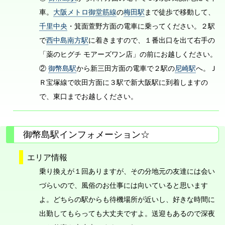
車。
大阪メトロ御堂筋線
の
梅田駅
まで徒歩で移動して、
千里中央
・箕面萱野方面の電車に乗ってください。２駅
で
西中島南方駅
に着きますので、１番出口を出て右手の
「薬のヒグチ モアーズワン店」の前にお越しください。
②
御幣島駅
から新三田方面の電車で２駅の
尼崎駅
へ。Ｊ
Ｒ宝塚線で吹田方面に３駅で新大阪駅に到着しますの
で、東口までお越しください。
御幣島駅インフォメーション☆
エリア情報
乗り換えが１回ありますが、その分地元の友達には会い
づらいので、風俗のお仕事には向いていると思います
よ。どちらの駅からも待機場所が近いし、好きな時間に
出勤してもらっても大丈夫ですよ。送迎もあるので深夜