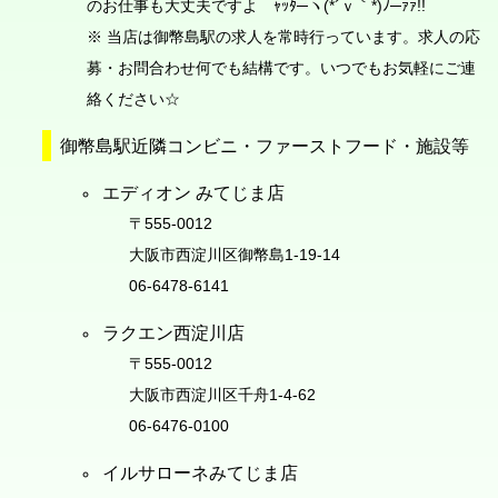
のお仕事も大丈夫ですよ ｬｯﾀ─ヽ(*´ｖ｀*)ﾉ─ｧｧ!!
※ 当店は御幣島駅の求人を常時行っています。求人の応
募・お問合わせ何でも結構です。いつでもお気軽にご連
絡ください☆
御幣島駅近隣コンビニ・ファーストフード・施設等
エディオン みてじま店
〒555-0012
大阪市西淀川区御幣島1-19-14
06-6478-6141
ラクエン西淀川店
〒555-0012
大阪市西淀川区千舟1-4-62
06-6476-0100
イルサローネみてじま店