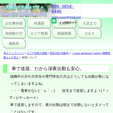
御幣島駅の風俗エステ高収入アルバイト求人サイト｜送迎求人情報 [西淀川区エステ求人]
090-3054-
8446
osaka.yururu@gmail.com
お仕事内容
待遇面
２４時間受付中
お給料
入店まで
未経験の方
エリア検索
路線検索
Ｑ＆Ａ
連絡先
求人トップページ
>
エリア別求人情報
>
西淀川区(大阪市)
>
< span itemprop="name">御幣島
駅エステ求人
>
送迎について
車で送迎。だから深夜出勤も安心。
就職中の方や大学生や専門学生の方はどうしても出勤が夜にな
ってしまいますよね。
・・・電車がない(＇ェ＇；) 自宅まで送迎しますよヽ(＊＞
∇＜)ﾉヤッホーイ♪
車で送迎しますので、夜の出勤は朝まで出勤しないとダメって
ことはないです。