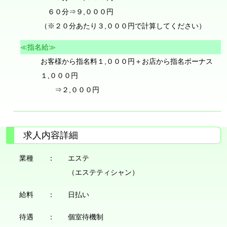
６０分⇒９,０００円
（※２０分あたり３,０００円で計算してください）
≪指名給≫
お客様から指名料１,０００円＋お店から指名ボーナス
１,０００円
⇒２,０００円
求人内容詳細
業種 ：
エステ
（エステティシャン）
給料 ：
日払い
待遇 ：
個室待機制