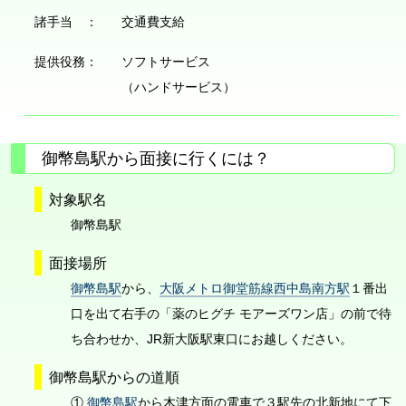
諸手当 ：
交通費支給
提供役務：
ソフトサービス
（ハンドサービス）
御幣島駅から面接に行くには？
対象駅名
御幣島駅
面接場所
御幣島駅
から、
大阪メトロ御堂筋線西中島南方駅
１番出
口を出て右手の「薬のヒグチ モアーズワン店」の前で待
ち合わせか、JR新大阪駅東口にお越しください。
御幣島駅からの道順
①
御幣島駅
から木津方面の電車で３駅先の北新地にて下