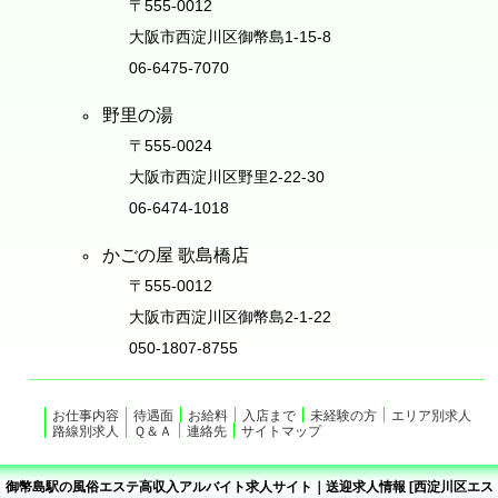
〒555-0012
大阪市西淀川区御幣島1-15-8
06-6475-7070
野里の湯
〒555-0024
大阪市西淀川区野里2-22-30
06-6474-1018
かごの屋 歌島橋店
〒555-0012
大阪市西淀川区御幣島2-1-22
050-1807-8755
お仕事内容
待遇面
お給料
入店まで
未経験の方
エリア別求人
路線別求人
Ｑ＆Ａ
連絡先
サイトマップ
御幣島駅の風俗エステ高収入アルバイト求人サイト｜送迎求人情報 [西淀川区エス