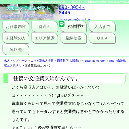
御幣島駅の風俗エステ高収入アルバイト求人サイト｜交通費支給求人情報 [西淀川区エステ求人]
090-3054-
8446
osaka.yururu@gmail.com
お仕事内容
待遇面
２４時間受付中
お給料
入店まで
未経験の方
エリア検索
路線検索
Ｑ＆Ａ
連絡先
求人トップページ
>
エリア別求人情報
>
西淀川区(大阪市)
>
< span itemprop="name">御幣島
駅エステ求人
>
交通費支給について
往復の交通費支給なんです。
いくら高収入とはいえ、無駄遣いばっかしていて
は・・・・・・・・ヽ(｀Д´#)ﾉダメ～～
電車賃ぐらいって思って交通費支給をじゃなくてもいいやって
思っていてもトータルすると交通費は意外とでかかったりする
もんです。
あぁ(´；ω；｀)ｳｩｩ交通費支給なら～～