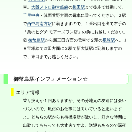
車。
大阪メトロ御堂筋線
の
梅田駅
まで徒歩で移動して、
千里中央
・箕面萱野方面の電車に乗ってください。２駅
で
西中島南方駅
に着きますので、１番出口を出て右手の
「薬のヒグチ モアーズワン店」の前にお越しください。
②
御幣島駅
から新三田方面の電車で２駅の
尼崎駅
へ。Ｊ
Ｒ宝塚線で吹田方面に３駅で新大阪駅に到着しますの
で、東口までお越しください。
御幣島駅インフォメーション☆
エリア情報
乗り換えが１回ありますが、その分地元の友達には会い
づらいので、風俗のお仕事には向いていると思います
よ。どちらの駅からも待機場所が近いし、好きな時間に
出勤してもらっても大丈夫ですよ。送迎もあるので深夜