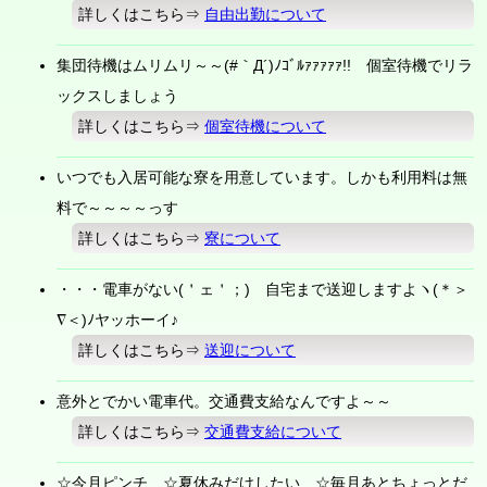
詳しくはこちら⇒
自由出勤について
集団待機はムリムリ～～(#｀Д´)ﾉｺﾞﾙｧｧｧｧｧ!! 個室待機でリラ
ックスしましょう
詳しくはこちら⇒
個室待機について
いつでも入居可能な寮を用意しています。しかも利用料は無
料で～～～～っす
詳しくはこちら⇒
寮について
・・・電車がない(＇ェ＇；) 自宅まで送迎しますよヽ(＊＞
∇＜)ﾉヤッホーイ♪
詳しくはこちら⇒
送迎について
意外とでかい電車代。交通費支給なんですよ～～
詳しくはこちら⇒
交通費支給について
☆今月ピンチ ☆夏休みだけしたい ☆毎月あとちょっとだ