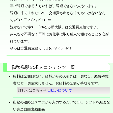
車で送迎できる人もいれば、送迎できない人もいます。
送迎に来てくれないのに交通費も出さなくちゃいけないなん
て｡oﾟ(p´⌒`q)ﾟo｡ ﾋﾞｴｪｰﾝ!!
泣かないでネ♥ 「ゆるる新大阪」は交通費支給ですよ。
みんなが不満なく平等にお仕事に取り組んで頂けることを心が
けています。
やっぱ交通費支給っしょ(o･∀･)bﾞ ｲｨ！
御幣島駅の求人コンテンツ一覧
給料は全額日払い。給料からの天引きは一切なし。経費や雑
費など一切請求しません。お給料の全額が手取りです。
詳しくはこちら⇒
日払いについて
出勤の連絡はスマホから入力するだけでOK。シフトを組まな
い完全自由出勤主義