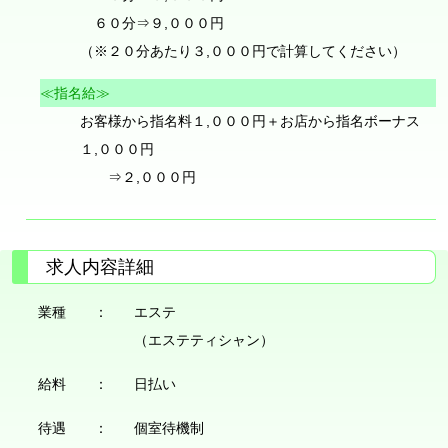
６０分⇒９,０００円
（※２０分あたり３,０００円で計算してください）
≪指名給≫
お客様から指名料１,０００円＋お店から指名ボーナス
１,０００円
⇒２,０００円
求人内容詳細
業種 ：
エステ
（エステティシャン）
給料 ：
日払い
待遇 ：
個室待機制