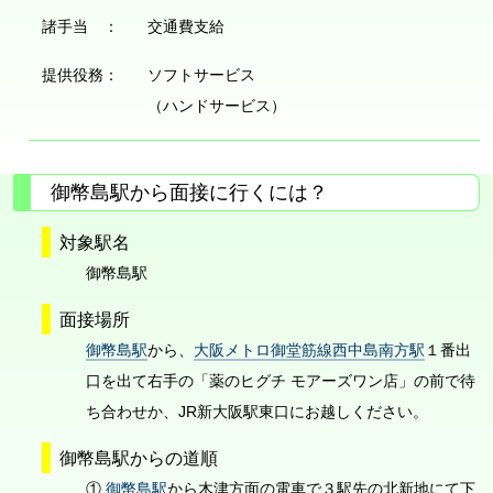
諸手当 ：
交通費支給
提供役務：
ソフトサービス
（ハンドサービス）
御幣島駅から面接に行くには？
対象駅名
御幣島駅
面接場所
御幣島駅
から、
大阪メトロ御堂筋線西中島南方駅
１番出
口を出て右手の「薬のヒグチ モアーズワン店」の前で待
ち合わせか、JR新大阪駅東口にお越しください。
御幣島駅からの道順
①
御幣島駅
から木津方面の電車で３駅先の北新地にて下