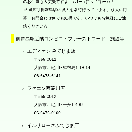
のお仕事も大丈夫ですよ ｬｯﾀ─ヽ(*´ｖ｀*)ﾉ─ｧｧ!!
※ 当店は御幣島駅の求人を常時行っています。求人の応
募・お問合わせ何でも結構です。いつでもお気軽にご連
絡ください☆
御幣島駅近隣コンビニ・ファーストフード・施設等
エディオン みてじま店
〒555-0012
大阪市西淀川区御幣島1-19-14
06-6478-6141
ラクエン西淀川店
〒555-0012
大阪市西淀川区千舟1-4-62
06-6476-0100
イルサローネみてじま店