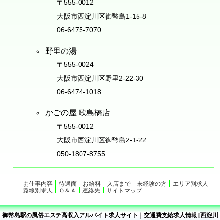
〒555-0012
大阪市西淀川区御幣島1-15-8
06-6475-7070
野里の湯
〒555-0024
大阪市西淀川区野里2-22-30
06-6474-1018
かごの屋 歌島橋店
〒555-0012
大阪市西淀川区御幣島2-1-22
050-1807-8755
お仕事内容
待遇面
お給料
入店まで
未経験の方
エリア別求人
路線別求人
Ｑ＆Ａ
連絡先
サイトマップ
御幣島駅の風俗エステ高収入アルバイト求人サイト｜交通費支給求人情報 [西淀川