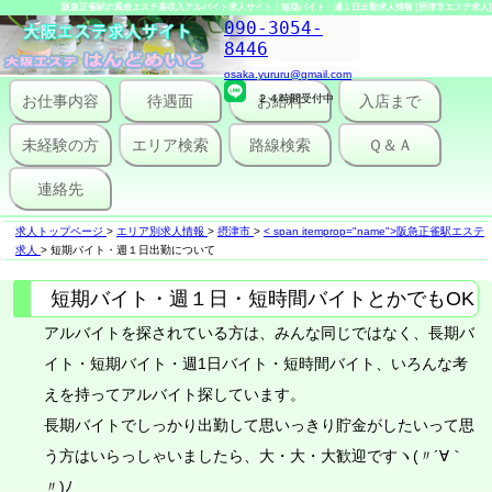
阪急正雀駅の風俗エステ高収入アルバイト求人サイト｜短期バイト・週１日出勤求人情報 [摂津市エステ求人]
090-3054-
8446
osaka.yururu@gmail.com
お仕事内容
待遇面
２４時間受付中
お給料
入店まで
未経験の方
エリア検索
路線検索
Ｑ＆Ａ
連絡先
求人トップページ
>
エリア別求人情報
>
摂津市
>
< span itemprop="name">阪急正雀駅エステ
求人
>
短期バイト・週１日出勤について
短期バイト・週１日・短時間バイトとかでもOK
アルバイトを探されている方は、みんな同じではなく、長期バ
イト・短期バイト・週1日バイト・短時間バイト、いろんな考
えを持ってアルバイト探しています。
長期バイトでしっかり出勤して思いっきり貯金がしたいって思
う方はいらっしゃいましたら、大・大・大歓迎ですヽ(〃´∀｀
〃)ﾉ