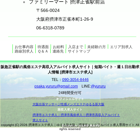
ファミリーマート 摂津正雀駅前店
〒566-0024
大阪府摂津市正雀本町1-26-9
06-6318-0789
お仕事内容
待遇面
お給料
入店まで
未経験の方
エリア別求人
路線別求人
Ｑ＆Ａ
連絡先
サイトマップ
阪急正雀駅の風俗エステ高収入アルバイト求人サイト｜短期バイト・週１日出勤求
人情報 [摂津市エステ求人]
TEL：
090-3054-8446
osaka.yururu@gmail.com
LINE:
@yururu
24時間受付可
オフィシャルサイト
大阪出張マッサージ性感メンズエステゆるる新大阪
高収入求人サイト
摂津市エステ求人｜摂津市風俗求人｜摂津市高収入アルバイト
求人サイト
copyright (C) 2026 摂津市エステ求人｜ゆるる新大阪｜摂津市エステアルバイト求人専用サイト All
rights reserved