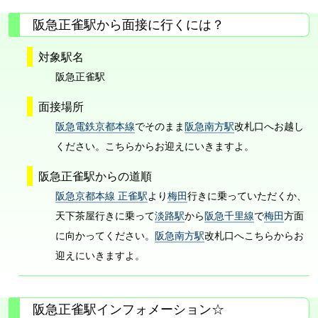
阪急正雀駅から面接に行くには？
対象駅名
阪急正雀駅
面接場所
阪急電鉄京都本線
でそのまま
阪急南方駅
改札口へお越し
ください。こちらからお迎えにいきますよ。
阪急正雀駅からの道順
阪急京都本線 正雀駅
より
梅田
行きに乗っていただくか、
天下茶屋行きに乗って
淡路駅
から
阪急千里線
で
梅田
方面
に向かってください。
阪急南方駅
改札口へこちらからお
迎えにいきますよ。
阪急正雀駅インフォメーション☆