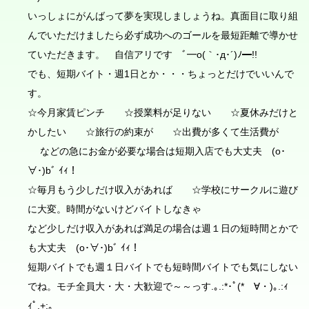
いっしょにがんばって夢を実現しましょうね。真面目に取り組
んでいただけましたら必ず成功へのゴールを最短距離で導かせ
ていただきます。 自信アリです ﾞ━o(｀･д･´)ﾉ━!!
でも、短期バイト・週1日とか・・・ちょっとだけでいいんで
す。
☆今月家賃ピンチ ☆授業料が足りない ☆夏休みだけと
かしたい ☆旅行の約束が ☆出費が多くて生活費が
などの急にお金が必要な場合は短期入店でも大丈夫 (o･
∀･)bﾞ ｲｨ！
☆毎月もう少しだけ収入があれば ☆学校にサークルに遊び
に大変。時間がないけどバイトしなきゃ
など少しだけ収入があれば満足の場合は週１日の短時間とかで
も大丈夫 (o･∀･)bﾞ ｲｨ！
短期バイトでも週１日バイトでも短時間バイトでも気にしない
でね。モチ全員大・大・大歓迎で～～っす.｡.:*･ﾟ(*ゝ∀・)｡.:ｨ
ｨﾟ.+:｡