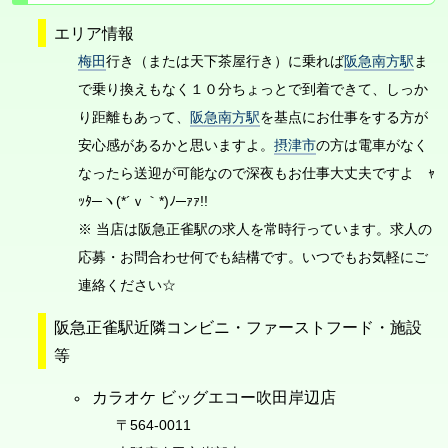
エリア情報
梅田
行き（または天下茶屋行き）に乗れば
阪急南方駅
ま
で乗り換えもなく１０分ちょっとで到着できて、しっか
り距離もあって、
阪急南方駅
を基点にお仕事をする方が
安心感があるかと思いますよ。
摂津市
の方は電車がなく
なったら送迎が可能なので深夜もお仕事大丈夫ですよ ｬ
ｯﾀ─ヽ(*´ｖ｀*)ﾉ─ｧｧ!!
※ 当店は阪急正雀駅の求人を常時行っています。求人の
応募・お問合わせ何でも結構です。いつでもお気軽にご
連絡ください☆
阪急正雀駅近隣コンビニ・ファーストフード・施設
等
カラオケ ビッグエコー吹田岸辺店
〒564-0011