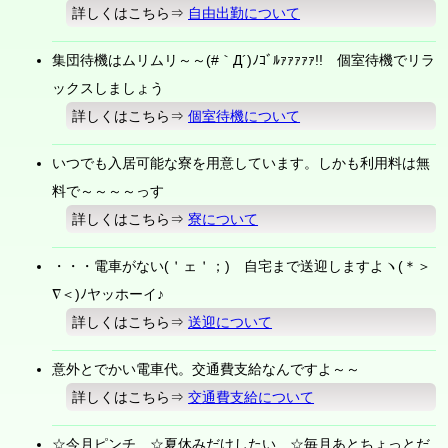
詳しくはこちら⇒
自由出勤について
集団待機はムリムリ～～(#｀Д´)ﾉｺﾞﾙｧｧｧｧｧ!! 個室待機でリラ
ックスしましょう
詳しくはこちら⇒
個室待機について
いつでも入居可能な寮を用意しています。しかも利用料は無
料で～～～～っす
詳しくはこちら⇒
寮について
・・・電車がない(＇ェ＇；) 自宅まで送迎しますよヽ(＊＞
∇＜)ﾉヤッホーイ♪
詳しくはこちら⇒
送迎について
意外とでかい電車代。交通費支給なんですよ～～
詳しくはこちら⇒
交通費支給について
☆今月ピンチ ☆夏休みだけしたい ☆毎月あとちょっとだ