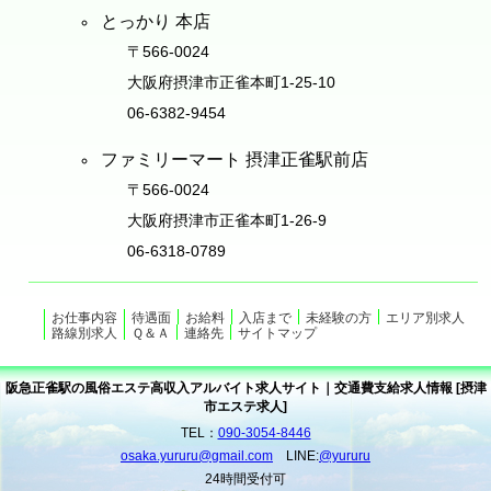
とっかり 本店
〒566-0024
大阪府摂津市正雀本町1-25-10
06-6382-9454
ファミリーマート 摂津正雀駅前店
〒566-0024
大阪府摂津市正雀本町1-26-9
06-6318-0789
お仕事内容
待遇面
お給料
入店まで
未経験の方
エリア別求人
路線別求人
Ｑ＆Ａ
連絡先
サイトマップ
阪急正雀駅の風俗エステ高収入アルバイト求人サイト｜交通費支給求人情報 [摂津
市エステ求人]
TEL：
090-3054-8446
osaka.yururu@gmail.com
LINE:
@yururu
24時間受付可