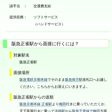
諸手当 ：
交通費支給
提供役務：
ソフトサービス
（ハンドサービス）
阪急正雀駅から面接に行くには？
対象駅名
阪急正雀駅
面接場所
阪急電鉄京都本線
でそのまま
阪急南方駅
改札口へお越し
ください。こちらからお迎えにいきますよ。
阪急正雀駅からの道順
阪急京都本線 正雀駅
より
梅田
行きに乗っていただくか、
天下茶屋行きに乗って
淡路駅
から
阪急千里線
で
梅田
方面