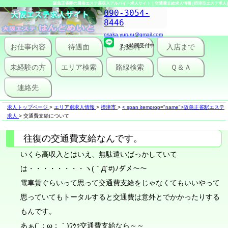
阪急正雀駅の風俗エステ高収入アルバイト求人サイト｜交通費支給求人情報 [摂津市エステ求人]
090-3054-
8446
osaka.yururu@gmail.com
お仕事内容
待遇面
２４時間受付中
お給料
入店まで
未経験の方
エリア検索
路線検索
Ｑ＆Ａ
連絡先
求人トップページ
>
エリア別求人情報
>
摂津市
>
< span itemprop="name">阪急正雀駅エステ
求人
>
交通費支給について
往復の交通費支給なんです。
いくら高収入とはいえ、無駄遣いばっかしていて
は・・・・・・・・ヽ(｀Д´#)ﾉダメ～～
電車賃ぐらいって思って交通費支給をじゃなくてもいいやって
思っていてもトータルすると交通費は意外とでかかったりする
もんです。
あぁ(´；ω；｀)ｳｩｩ交通費支給なら～～