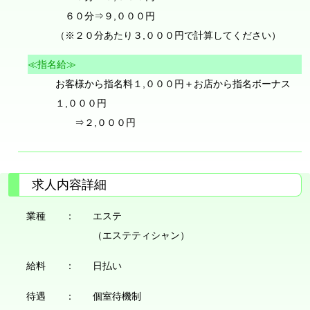
６０分⇒９,０００円
（※２０分あたり３,０００円で計算してください）
≪指名給≫
お客様から指名料１,０００円＋お店から指名ボーナス
１,０００円
⇒２,０００円
求人内容詳細
業種 ：
エステ
（エステティシャン）
給料 ：
日払い
待遇 ：
個室待機制