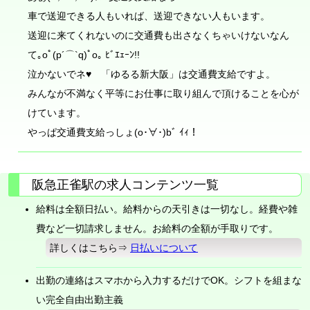
車で送迎できる人もいれば、送迎できない人もいます。
送迎に来てくれないのに交通費も出さなくちゃいけないなん
て｡oﾟ(p´⌒`q)ﾟo｡ ﾋﾞｴｪｰﾝ!!
泣かないでネ♥ 「ゆるる新大阪」は交通費支給ですよ。
みんなが不満なく平等にお仕事に取り組んで頂けることを心が
けています。
やっぱ交通費支給っしょ(o･∀･)bﾞ ｲｨ！
阪急正雀駅の求人コンテンツ一覧
給料は全額日払い。給料からの天引きは一切なし。経費や雑
費など一切請求しません。お給料の全額が手取りです。
詳しくはこちら⇒
日払いについて
出勤の連絡はスマホから入力するだけでOK。シフトを組まな
い完全自由出勤主義