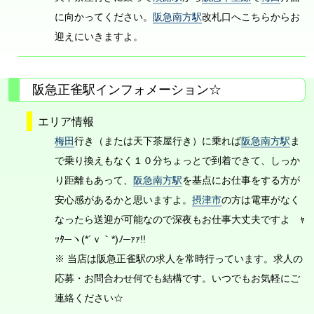
に向かってください。
阪急南方駅
改札口へこちらからお
迎えにいきますよ。
阪急正雀駅インフォメーション☆
エリア情報
梅田
行き（または天下茶屋行き）に乗れば
阪急南方駅
ま
で乗り換えもなく１０分ちょっとで到着できて、しっか
り距離もあって、
阪急南方駅
を基点にお仕事をする方が
安心感があるかと思いますよ。
摂津市
の方は電車がなく
なったら送迎が可能なので深夜もお仕事大丈夫ですよ ｬ
ｯﾀ─ヽ(*´ｖ｀*)ﾉ─ｧｧ!!
※ 当店は阪急正雀駅の求人を常時行っています。求人の
応募・お問合わせ何でも結構です。いつでもお気軽にご
連絡ください☆