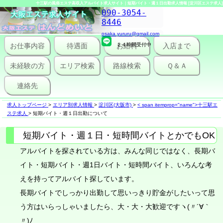
十三駅の風俗エステ高収入アルバイト求人サイト｜短期バイト・週１日出勤求人情報 [淀川区エステ求人]
090-3054-
8446
osaka.yururu@gmail.com
お仕事内容
待遇面
２４時間受付中
お給料
入店まで
未経験の方
エリア検索
路線検索
Ｑ＆Ａ
連絡先
求人トップページ
>
エリア別求人情報
>
淀川区(大阪市)
>
< span itemprop="name">十三駅エ
ステ求人
>
短期バイト・週１日出勤について
短期バイト・週１日・短時間バイトとかでもOK
アルバイトを探されている方は、みんな同じではなく、長期バ
イト・短期バイト・週1日バイト・短時間バイト、いろんな考
えを持ってアルバイト探しています。
長期バイトでしっかり出勤して思いっきり貯金がしたいって思
う方はいらっしゃいましたら、大・大・大歓迎ですヽ(〃´∀｀
〃)ﾉ