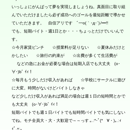
いっしょにがんばって夢を実現しましょうね。真面目に取り組
んでいただけましたら必ず成功へのゴールを最短距離で導かせ
ていただきます。 自信アリです ﾞ━o(｀･д･´)ﾉ━!!
でも、短期バイト・週1日とか・・・ちょっとだけでいいんで
す。
☆今月家賃ピンチ ☆授業料が足りない ☆夏休みだけと
かしたい ☆旅行の約束が ☆出費が多くて生活費が
などの急にお金が必要な場合は短期入店でも大丈夫 (o･
∀･)bﾞ ｲｨ！
☆毎月もう少しだけ収入があれば ☆学校にサークルに遊び
に大変。時間がないけどバイトしなきゃ
など少しだけ収入があれば満足の場合は週１日の短時間とかで
も大丈夫 (o･∀･)bﾞ ｲｨ！
短期バイトでも週１日バイトでも短時間バイトでも気にしない
でね。モチ全員大・大・大歓迎で～～っす.｡.:*･ﾟ(*ゝ∀・)｡.:ｨ
ｨﾟ.+:｡