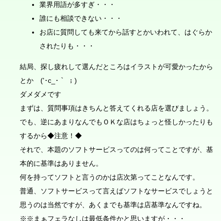
業界用語が多すぎ・・・
誰にも相談できない・・・
お店に質問しても来てから話すとかいわれて、はぐらか
されたりも・・・
結局、探し疲れして選んだところはイラストが可愛かったから
とか ('･c_･｀ ；)
ダメダメです
まずは、質問事項はきちんと答えてくれる店を選びましょう。
でも、逆にあまりなんでもＯＫな店はちょっと怪しかったりも
するから◆注意！◆
それで、本題のソフトサービスってのは何ってことですが、基
本的に基準はありません。
何を持ってソフトと言うのかは店次第ってことなんです。
普通、ソフトサービスって言えばソフトなサービスでしょうと
思うのは当然ですが、あくまでも基準は店基準なんですね。
※※まぁフェラなしは最低条件かと思いますが・・・