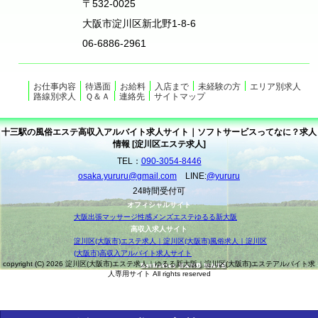
〒532-0025
大阪市淀川区新北野1-8-6
06-6886-2961
お仕事内容
待遇面
お給料
入店まで
未経験の方
エリア別求人
路線別求人
Ｑ＆Ａ
連絡先
サイトマップ
十三駅の風俗エステ高収入アルバイト求人サイト｜ソフトサービスってなに？求人
情報 [淀川区エステ求人]
TEL：
090-3054-8446
osaka.yururu@gmail.com
LINE:
@yururu
24時間受付可
オフィシャルサイト
大阪出張マッサージ性感メンズエステゆるる新大阪
高収入求人サイト
淀川区(大阪市)エステ求人｜淀川区(大阪市)風俗求人｜淀川区
(大阪市)高収入アルバイト求人サイト
copyright (C) 2026 淀川区(大阪市)エステ求人｜ゆるる新大阪｜淀川区(大阪市)エステアルバイト求
人専用サイト All rights reserved