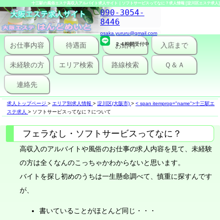
十三駅の風俗エステ高収入アルバイト求人サイト｜ソフトサービスってなに？求人情報 [淀川区エステ求人]
090-3054-
8446
osaka.yururu@gmail.com
お仕事内容
待遇面
２４時間受付中
お給料
入店まで
未経験の方
エリア検索
路線検索
Ｑ＆Ａ
連絡先
求人トップページ
>
エリア別求人情報
>
淀川区(大阪市)
>
< span itemprop="name">十三駅エ
ステ求人
>
ソフトサービスってなに？について
フェラなし・ソフトサービスってなに？
高収入のアルバイトや風俗のお仕事の求人内容を見て、未経験
の方は全くなんのこっちゃかわからないと思います。
バイトを探し初めのうちは一生懸命調べて、慎重に探すんです
が、
書いていることがほとんど同じ・・・