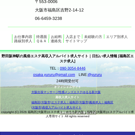
〒553-0006
大阪市福島区吉野2-14-12
06-6459-3238
お仕事内容
待遇面
お給料
入店まで
未経験の方
エリア別求人
路線別求人
Ｑ＆Ａ
連絡先
サイトマップ
野田阪神駅の風俗エステ高収入アルバイト求人サイト｜日払い求人情報 [福島区エ
ステ求人]
TEL：
090-3054-8446
osaka.yururu@gmail.com
LINE:
@yururu
24時間受付可
オフィシャルサイト
大阪出張マッサージ性感メンズエステゆるる新大阪
高収入求人サイト
福島区(大阪市)エステ求人｜福島区(大阪市)風俗求人｜福島区
(大阪市)高収入アルバイト求人サイト
copyright (C) 2026 福島区(大阪市)エステ求人｜ゆるる新大阪｜福島区(大阪市)エステアルバイト求
人専用サイト All rights reserved