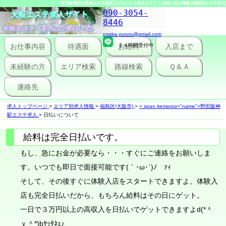
野田阪神駅の風俗エステ高収入アルバイト求人サイト｜日払い求人情報 [福島区エステ求人]
090-3054-
8446
osaka.yururu@gmail.com
お仕事内容
待遇面
２４時間受付中
お給料
入店まで
未経験の方
エリア検索
路線検索
Ｑ＆Ａ
連絡先
求人トップページ
>
エリア別求人情報
>
福島区(大阪市)
>
< span itemprop="name">野田阪神
駅エステ求人
>
日払いについて
給料は完全日払いです。
もし、急にお金が必要なら・・・すぐにご連絡をお願いしま
す。いつでも即日で面接可能です(｀･ω･´)ﾉ ｧｨ
そして、その後すぐに体験入店をスタートできますよ。体験入
店も完全日払いだから、もちろん給料はその日にゲット。
一日で３万円以上の高収入を日払いでゲットできますよd(*＾
ｖ＾*)bﾔｯﾀﾈｪ♪