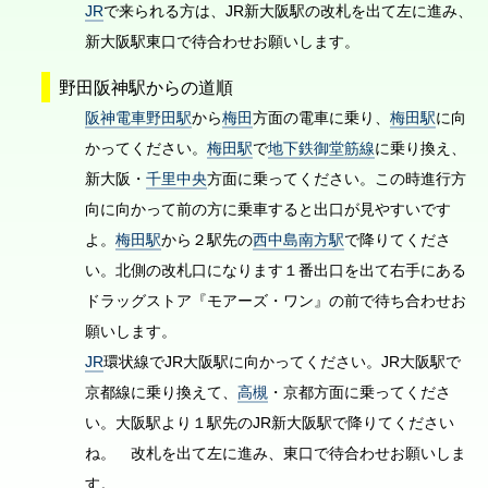
JR
で来られる方は、JR新大阪駅の改札を出て左に進み、
新大阪駅東口で待合わせお願いします。
野田阪神駅からの道順
阪神電車野田駅
から
梅田
方面の電車に乗り、
梅田駅
に向
かってください。
梅田駅
で
地下鉄御堂筋線
に乗り換え、
新大阪・
千里中央
方面に乗ってください。この時進行方
向に向かって前の方に乗車すると出口が見やすいです
よ。
梅田駅
から２駅先の
西中島南方駅
で降りてくださ
い。北側の改札口になります１番出口を出て右手にある
ドラッグストア『モアーズ・ワン』の前で待ち合わせお
願いします。
JR
環状線でJR大阪駅に向かってください。JR大阪駅で
京都線に乗り換えて、
高槻
・京都方面に乗ってくださ
い。大阪駅より１駅先のJR新大阪駅で降りてください
ね。 改札を出て左に進み、東口で待合わせお願いしま
す。