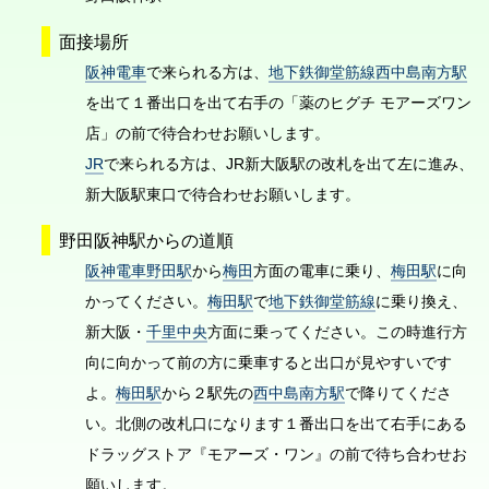
面接場所
阪神電車
で来られる方は、
地下鉄御堂筋線西中島南方駅
を出て１番出口を出て右手の「薬のヒグチ モアーズワン
店」の前で待合わせお願いします。
JR
で来られる方は、JR新大阪駅の改札を出て左に進み、
新大阪駅東口で待合わせお願いします。
野田阪神駅からの道順
阪神電車野田駅
から
梅田
方面の電車に乗り、
梅田駅
に向
かってください。
梅田駅
で
地下鉄御堂筋線
に乗り換え、
新大阪・
千里中央
方面に乗ってください。この時進行方
向に向かって前の方に乗車すると出口が見やすいです
よ。
梅田駅
から２駅先の
西中島南方駅
で降りてくださ
い。北側の改札口になります１番出口を出て右手にある
ドラッグストア『モアーズ・ワン』の前で待ち合わせお
願いします。