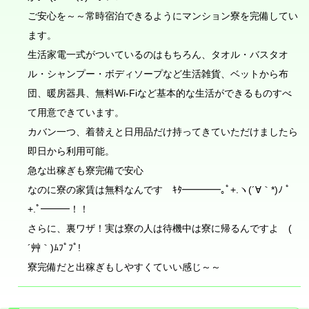
ご安心を～～常時宿泊できるようにマンション寮を完備してい
ます。
生活家電一式がついているのはもちろん、タオル・バスタオ
ル・シャンプー・ボディソープなど生活雑貨、ベットから布
団、暖房器具、無料Wi-Fiなど基本的な生活ができるものすべ
て用意できています。
カバン一つ、着替えと日用品だけ持ってきていただけましたら
即日から利用可能。
急な出稼ぎも寮完備で安心
なのに寮の家賃は無料なんです ｷﾀ━━━━｡ﾟ+.ヽ(´∀｀*)ﾉ ﾟ
+.ﾟ━━━！！
さらに、裏ワザ！実は寮の人は待機中は寮に帰るんですよ (
´艸｀)ﾑﾌﾟﾌﾟ!
寮完備だと出稼ぎもしやすくていい感じ～～