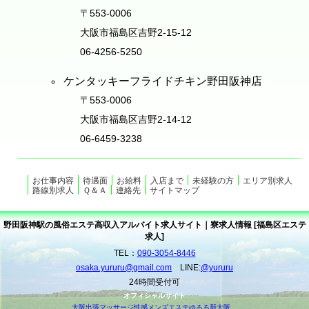
〒553-0006
大阪市福島区吉野2-15-12
06-4256-5250
ケンタッキーフライドチキン野田阪神店
〒553-0006
大阪市福島区吉野2-14-12
06-6459-3238
お仕事内容
待遇面
お給料
入店まで
未経験の方
エリア別求人
路線別求人
Ｑ＆Ａ
連絡先
サイトマップ
野田阪神駅の風俗エステ高収入アルバイト求人サイト｜寮求人情報 [福島区エステ
求人]
TEL：
090-3054-8446
osaka.yururu@gmail.com
LINE:
@yururu
24時間受付可
オフィシャルサイト
大阪出張マッサージ性感メンズエステゆるる新大阪