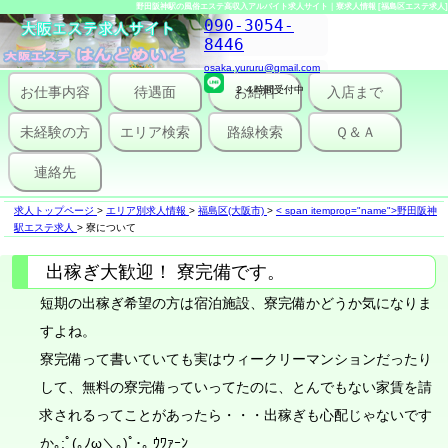
野田阪神駅の風俗エステ高収入アルバイト求人サイト｜寮求人情報 [福島区エステ求人]
090-3054-
8446
osaka.yururu@gmail.com
お仕事内容
待遇面
２４時間受付中
お給料
入店まで
未経験の方
エリア検索
路線検索
Ｑ＆Ａ
連絡先
求人トップページ
>
エリア別求人情報
>
福島区(大阪市)
>
< span itemprop="name">野田阪神
駅エステ求人
>
寮について
出稼ぎ大歓迎！ 寮完備です。
短期の出稼ぎ希望の方は宿泊施設、寮完備かどうか気になりま
すよね。
寮完備って書いていても実はウィークリーマンションだったり
して、無料の寮完備っていってたのに、とんでもない家賃を請
求されるってことがあったら・・・出稼ぎも心配じゃないです
か｡:ﾟ(｡ﾉω＼｡)ﾟ･｡ ｳﾜｧｰﾝ