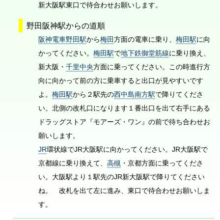
新大阪駅東口で待合わせお願いします。
野田阪神駅からの道順
阪神電車野田駅
から
梅田
方面の電車に乗り、
梅田駅
に向
かってください。
梅田駅
で
地下鉄御堂筋線
に乗り換え、
新大阪・
千里中央
方面に乗ってください。この時進行方
向に向かって前の方に乗車すると出口が見やすいです
よ。
梅田駅
から２駅先の
西中島南方駅
で降りてくださ
い。北側の改札口になります１番出口を出て右手にある
ドラッグストア『モアーズ・ワン』の前で待ち合わせお
願いします。
JR
環状線でJR大阪駅に向かってください。JR大阪駅で
京都線に乗り換えて、
高槻
・京都方面に乗ってくださ
い。大阪駅より１駅先のJR新大阪駅で降りてください
ね。 改札を出て左に進み、東口で待合わせお願いしま
す。