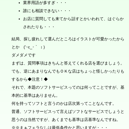
業界用語が多すぎ・・・
誰にも相談できない・・・
お店に質問しても来てから話すとかいわれて、はぐらか
されたりも・・・
結局、探し疲れして選んだところはイラストが可愛かったから
とか ('･c_･｀ ；)
ダメダメです
まずは、質問事項はきちんと答えてくれる店を選びましょう。
でも、逆にあまりなんでもＯＫな店はちょっと怪しかったりも
するから◆注意！◆
それで、本題のソフトサービスってのは何ってことですが、基
本的に基準はありません。
何を持ってソフトと言うのかは店次第ってことなんです。
普通、ソフトサービスって言えばソフトなサービスでしょうと
思うのは当然ですが、あくまでも基準は店基準なんですね。
※※まぁフェラなしは最低条件かと思いますが・・・