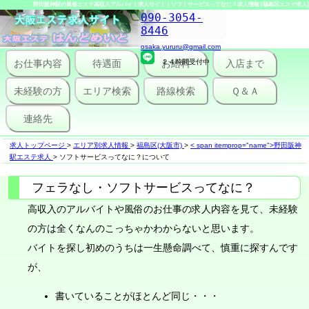
野田阪神駅の風俗エステ高収入アルバイト求人サイト｜ソフトサービスってなに？求人情報 [福島区エステ求人]
090-3054-
8446
osaka.yururu@gmail.com
お仕事内容
待遇面
２４時間受付中
お給料
入店まで
未経験の方
エリア検索
路線検索
Ｑ＆Ａ
連絡先
求人トップページ
>
エリア別求人情報
>
福島区(大阪市)
>
< span itemprop="name">野田阪神
駅エステ求人
>
ソフトサービスってなに？について
フェラなし・ソフトサービスってなに？
高収入のアルバイトや風俗のお仕事の求人内容を見て、未経験
の方は全くなんのこっちゃかわからないと思います。
バイトを探し初めのうちは一生懸命調べて、慎重に探すんです
が、
書いていることがほとんど同じ・・・