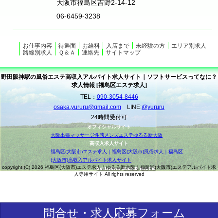
大阪市福島区吉野2-14-12
06-6459-3238
お仕事内容
待遇面
お給料
入店まで
未経験の方
エリア別求人
路線別求人
Ｑ＆Ａ
連絡先
サイトマップ
野田阪神駅の風俗エステ高収入アルバイト求人サイト｜ソフトサービスってなに？
求人情報 [福島区エステ求人]
TEL：
090-3054-8446
osaka.yururu@gmail.com
LINE:
@yururu
24時間受付可
オフィシャルサイト
大阪出張マッサージ性感メンズエステゆるる新大阪
高収入求人サイト
福島区(大阪市)エステ求人｜福島区(大阪市)風俗求人｜福島区
(大阪市)高収入アルバイト求人サイト
copyright (C) 2026 福島区(大阪市)エステ求人｜ゆるる新大阪｜福島区(大阪市)エステアルバイト求
人専用サイト All rights reserved
問合せ・求人応募フォーム